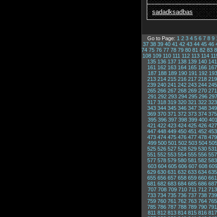
sadadksadbas
Go to Page:
1
2
3
4
5
6
7
8
9
37
38
39
40
41
42
43
44
45
46
74
75
76
77
78
79
80
81
82
83
8
108
109
110
111
112
113
114
11
135
136
137
138
139
140
141
161
162
163
164
165
166
167
187
188
189
190
191
192
19
213
214
215
216
217
218
219
239
240
241
242
243
244
245
265
266
267
268
269
270
271
291
292
293
294
295
296
29
317
318
319
320
321
322
323
343
344
345
346
347
348
349
369
370
371
372
373
374
375
395
396
397
398
399
400
40
421
422
423
424
425
426
427
447
448
449
450
451
452
453
473
474
475
476
477
478
479
499
500
501
502
503
504
50
525
526
527
528
529
530
531
551
552
553
554
555
556
557
577
578
579
580
581
582
583
603
604
605
606
607
608
60
629
630
631
632
633
634
635
655
656
657
658
659
660
661
681
682
683
684
685
686
687
707
708
709
710
711
712
713
733
734
735
736
737
738
739
759
760
761
762
763
764
765
785
786
787
788
789
790
791
811
812
813
814
815
816
817