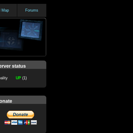
d Map
Forums
erver status
ality
UP
(1)
onate