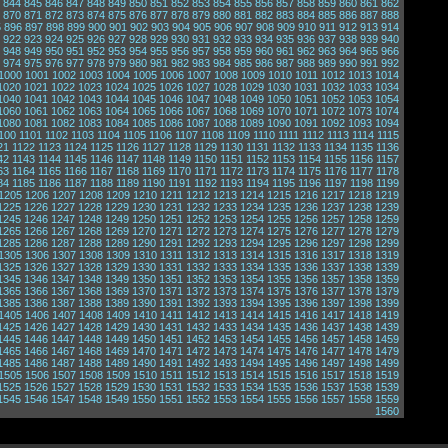
844
845
846
847
848
849
850
851
852
853
854
855
856
857
858
859
860
861
862
870
871
872
873
874
875
876
877
878
879
880
881
882
883
884
885
886
887
888
5
896
897
898
899
900
901
902
903
904
905
906
907
908
909
910
911
912
913
914
922
923
924
925
926
927
928
929
930
931
932
933
934
935
936
937
938
939
940
948
949
950
951
952
953
954
955
956
957
958
959
960
961
962
963
964
965
966
974
975
976
977
978
979
980
981
982
983
984
985
986
987
988
989
990
991
992
1000
1001
1002
1003
1004
1005
1006
1007
1008
1009
1010
1011
1012
1013
1014
1020
1021
1022
1023
1024
1025
1026
1027
1028
1029
1030
1031
1032
1033
1034
1040
1041
1042
1043
1044
1045
1046
1047
1048
1049
1050
1051
1052
1053
1054
1060
1061
1062
1063
1064
1065
1066
1067
1068
1069
1070
1071
1072
1073
1074
1080
1081
1082
1083
1084
1085
1086
1087
1088
1089
1090
1091
1092
1093
1094
100
1101
1102
1103
1104
1105
1106
1107
1108
1109
1110
1111
1112
1113
1114
1115
21
1122
1123
1124
1125
1126
1127
1128
1129
1130
1131
1132
1133
1134
1135
1136
42
1143
1144
1145
1146
1147
1148
1149
1150
1151
1152
1153
1154
1155
1156
1157
63
1164
1165
1166
1167
1168
1169
1170
1171
1172
1173
1174
1175
1176
1177
1178
84
1185
1186
1187
1188
1189
1190
1191
1192
1193
1194
1195
1196
1197
1198
1199
1205
1206
1207
1208
1209
1210
1211
1212
1213
1214
1215
1216
1217
1218
1219
1225
1226
1227
1228
1229
1230
1231
1232
1233
1234
1235
1236
1237
1238
1239
1245
1246
1247
1248
1249
1250
1251
1252
1253
1254
1255
1256
1257
1258
1259
1265
1266
1267
1268
1269
1270
1271
1272
1273
1274
1275
1276
1277
1278
1279
1285
1286
1287
1288
1289
1290
1291
1292
1293
1294
1295
1296
1297
1298
1299
1305
1306
1307
1308
1309
1310
1311
1312
1313
1314
1315
1316
1317
1318
1319
1325
1326
1327
1328
1329
1330
1331
1332
1333
1334
1335
1336
1337
1338
1339
1345
1346
1347
1348
1349
1350
1351
1352
1353
1354
1355
1356
1357
1358
1359
1365
1366
1367
1368
1369
1370
1371
1372
1373
1374
1375
1376
1377
1378
1379
1385
1386
1387
1388
1389
1390
1391
1392
1393
1394
1395
1396
1397
1398
1399
1405
1406
1407
1408
1409
1410
1411
1412
1413
1414
1415
1416
1417
1418
1419
1425
1426
1427
1428
1429
1430
1431
1432
1433
1434
1435
1436
1437
1438
1439
1445
1446
1447
1448
1449
1450
1451
1452
1453
1454
1455
1456
1457
1458
1459
1465
1466
1467
1468
1469
1470
1471
1472
1473
1474
1475
1476
1477
1478
1479
1485
1486
1487
1488
1489
1490
1491
1492
1493
1494
1495
1496
1497
1498
1499
1505
1506
1507
1508
1509
1510
1511
1512
1513
1514
1515
1516
1517
1518
1519
1525
1526
1527
1528
1529
1530
1531
1532
1533
1534
1535
1536
1537
1538
1539
1545
1546
1547
1548
1549
1550
1551
1552
1553
1554
1555
1556
1557
1558
1559
1560