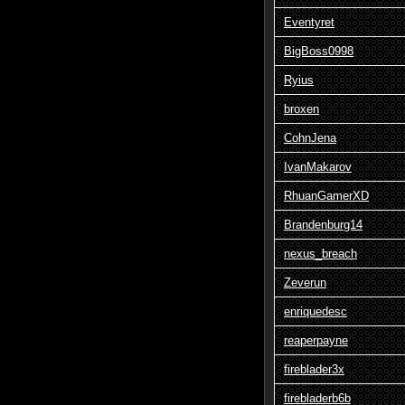
Eventyret
BigBoss0998
Ryius
broxen
CohnJena
IvanMakarov
RhuanGamerXD
Brandenburg14
nexus_breach
Zeverun
enriquedesc
reaperpayne
fireblader3x
firebladerb6b