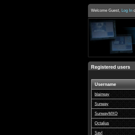
Welcome Guest,
Log In
Registered users
Username
blairreay
Sunway
SunwayMXO
Octalius
Savl