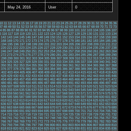
May 24, 2016
User
0
10
11
12
13
14
15
16
17
18
19
20
21
22
23
24
25
26
27
28
29
30
31
32
33
34
35
36
47
48
49
50
51
52
53
54
55
56
57
58
59
60
61
62
63
64
65
66
67
68
69
70
71
72
73
4
85
86
87
88
89
90
91
92
93
94
95
96
97
98
99
100
101
102
103
104
105
106
107
5
116
117
118
119
120
121
122
123
124
125
126
127
128
129
130
131
132
133
134
142
143
144
145
146
147
148
149
150
151
152
153
154
155
156
157
158
159
160
168
169
170
171
172
173
174
175
176
177
178
179
180
181
182
183
184
185
186
3
194
195
196
197
198
199
200
201
202
203
204
205
206
207
208
209
210
211
212
220
221
222
223
224
225
226
227
228
229
230
231
232
233
234
235
236
237
238
246
247
248
249
250
251
252
253
254
255
256
257
258
259
260
261
262
263
264
272
273
274
275
276
277
278
279
280
281
282
283
284
285
286
287
288
289
290
7
298
299
300
301
302
303
304
305
306
307
308
309
310
311
312
313
314
315
316
324
325
326
327
328
329
330
331
332
333
334
335
336
337
338
339
340
341
342
350
351
352
353
354
355
356
357
358
359
360
361
362
363
364
365
366
367
368
376
377
378
379
380
381
382
383
384
385
386
387
388
389
390
391
392
393
394
1
402
403
404
405
406
407
408
409
410
411
412
413
414
415
416
417
418
419
420
428
429
430
431
432
433
434
435
436
437
438
439
440
441
442
443
444
445
446
454
455
456
457
458
459
460
461
462
463
464
465
466
467
468
469
470
471
472
480
481
482
483
484
485
486
487
488
489
490
491
492
493
494
495
496
497
498
5
506
507
508
509
510
511
512
513
514
515
516
517
518
519
520
521
522
523
524
532
533
534
535
536
537
538
539
540
541
542
543
544
545
546
547
548
549
550
558
559
560
561
562
563
564
565
566
567
568
569
570
571
572
573
574
575
576
584
585
586
587
588
589
590
591
592
593
594
595
596
597
598
599
600
601
602
9
610
611
612
613
614
615
616
617
618
619
620
621
622
623
624
625
626
627
628
636
637
638
639
640
641
642
643
644
645
646
647
648
649
650
651
652
653
654
662
663
664
665
666
667
668
669
670
671
672
673
674
675
676
677
678
679
680
688
689
690
691
692
693
694
695
696
697
698
699
700
701
702
703
704
705
706
714
715
716
717
718
719
720
721
722
723
724
725
726
727
728
729
730
731
732
740
741
742
743
744
745
746
747
748
749
750
751
752
753
754
755
756
757
758
766
767
768
769
770
771
772
773
774
775
776
777
778
779
780
781
782
783
784
792
793
794
795
796
797
798
799
800
801
802
803
804
805
806
807
808
809
810
818
819
820
821
822
823
824
825
826
827
828
829
830
831
832
833
834
835
836