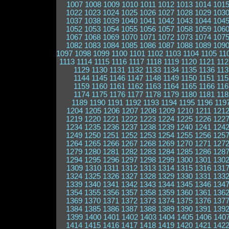
1007
1008
1009
1010
1011
1012
1013
1014
101
1022
1023
1024
1025
1026
1027
1028
1029
103
1037
1038
1039
1040
1041
1042
1043
1044
104
1052
1053
1054
1055
1056
1057
1058
1059
106
1067
1068
1069
1070
1071
1072
1073
1074
107
1082
1083
1084
1085
1086
1087
1088
1089
109
1097
1098
1099
1100
1101
1102
1103
1104
1105
11
1113
1114
1115
1116
1117
1118
1119
1120
1121
112
1129
1130
1131
1132
1133
1134
1135
1136
113
1144
1145
1146
1147
1148
1149
1150
1151
115
1159
1160
1161
1162
1163
1164
1165
1166
116
1174
1175
1176
1177
1178
1179
1180
1181
118
1189
1190
1191
1192
1193
1194
1195
1196
119
1204
1205
1206
1207
1208
1209
1210
1211
121
1219
1220
1221
1222
1223
1224
1225
1226
122
1234
1235
1236
1237
1238
1239
1240
1241
124
1249
1250
1251
1252
1253
1254
1255
1256
125
1264
1265
1266
1267
1268
1269
1270
1271
127
1279
1280
1281
1282
1283
1284
1285
1286
128
1294
1295
1296
1297
1298
1299
1300
1301
130
1309
1310
1311
1312
1313
1314
1315
1316
131
1324
1325
1326
1327
1328
1329
1330
1331
133
1339
1340
1341
1342
1343
1344
1345
1346
134
1354
1355
1356
1357
1358
1359
1360
1361
136
1369
1370
1371
1372
1373
1374
1375
1376
137
1384
1385
1386
1387
1388
1389
1390
1391
139
1399
1400
1401
1402
1403
1404
1405
1406
140
1414
1415
1416
1417
1418
1419
1420
1421
142