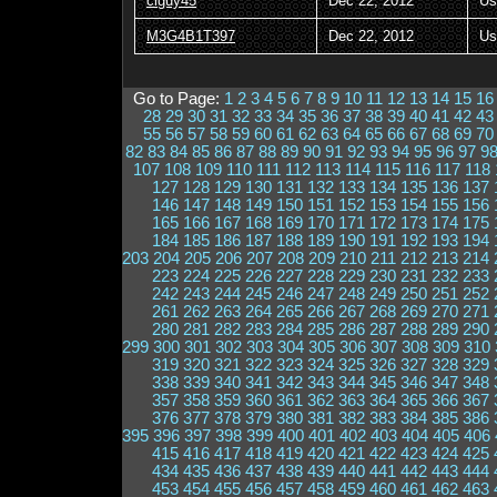
ciguy45
Dec 22, 2012
Us
M3G4B1T397
Dec 22, 2012
Us
Go to Page:
1
2
3
4
5
6
7
8
9
10
11
12
13
14
15
16
28
29
30
31
32
33
34
35
36
37
38
39
40
41
42
43
55
56
57
58
59
60
61
62
63
64
65
66
67
68
69
70
82
83
84
85
86
87
88
89
90
91
92
93
94
95
96
97
9
107
108
109
110
111
112
113
114
115
116
117
118
127
128
129
130
131
132
133
134
135
136
137
146
147
148
149
150
151
152
153
154
155
156
165
166
167
168
169
170
171
172
173
174
175
184
185
186
187
188
189
190
191
192
193
194
203
204
205
206
207
208
209
210
211
212
213
214
223
224
225
226
227
228
229
230
231
232
233
242
243
244
245
246
247
248
249
250
251
252
261
262
263
264
265
266
267
268
269
270
271
280
281
282
283
284
285
286
287
288
289
290
299
300
301
302
303
304
305
306
307
308
309
310
319
320
321
322
323
324
325
326
327
328
329
338
339
340
341
342
343
344
345
346
347
348
357
358
359
360
361
362
363
364
365
366
367
376
377
378
379
380
381
382
383
384
385
386
395
396
397
398
399
400
401
402
403
404
405
406
415
416
417
418
419
420
421
422
423
424
425
434
435
436
437
438
439
440
441
442
443
444
453
454
455
456
457
458
459
460
461
462
463