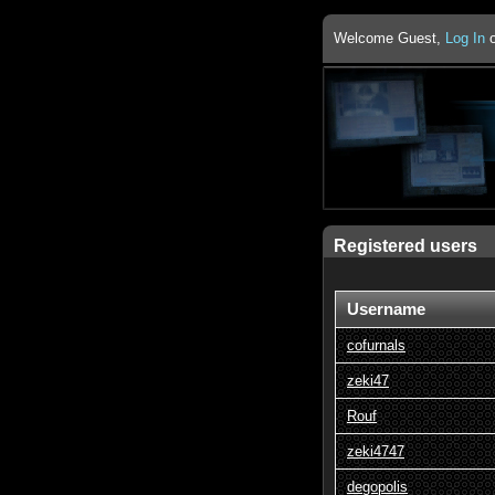
Welcome Guest,
Log In
Registered users
Username
cofurnals
zeki47
Rouf
zeki4747
degopolis