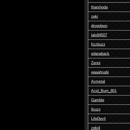
tharshoda
zeki
drogoleon
lalo94507
fizzbuzz
edanaback
Zenoi
waaahsabi
Axmetal
Acid_Burn_801
Gamble
Ikuzo
LifeDevil
zeki4