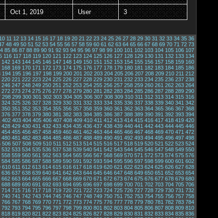
Oct 1, 2019
User
3
10
11
12
13
14
15
16
17
18
19
20
21
22
23
24
25
26
27
28
29
30
31
32
33
34
35
36
47
48
49
50
51
52
53
54
55
56
57
58
59
60
61
62
63
64
65
66
67
68
69
70
71
72
73
4
85
86
87
88
89
90
91
92
93
94
95
96
97
98
99
100
101
102
103
104
105
106
107
5
116
117
118
119
120
121
122
123
124
125
126
127
128
129
130
131
132
133
134
142
143
144
145
146
147
148
149
150
151
152
153
154
155
156
157
158
159
160
168
169
170
171
172
173
174
175
176
177
178
179
180
181
182
183
184
185
186
3
194
195
196
197
198
199
200
201
202
203
204
205
206
207
208
209
210
211
212
220
221
222
223
224
225
226
227
228
229
230
231
232
233
234
235
236
237
238
246
247
248
249
250
251
252
253
254
255
256
257
258
259
260
261
262
263
264
272
273
274
275
276
277
278
279
280
281
282
283
284
285
286
287
288
289
290
7
298
299
300
301
302
303
304
305
306
307
308
309
310
311
312
313
314
315
316
324
325
326
327
328
329
330
331
332
333
334
335
336
337
338
339
340
341
342
350
351
352
353
354
355
356
357
358
359
360
361
362
363
364
365
366
367
368
376
377
378
379
380
381
382
383
384
385
386
387
388
389
390
391
392
393
394
1
402
403
404
405
406
407
408
409
410
411
412
413
414
415
416
417
418
419
420
428
429
430
431
432
433
434
435
436
437
438
439
440
441
442
443
444
445
446
454
455
456
457
458
459
460
461
462
463
464
465
466
467
468
469
470
471
472
480
481
482
483
484
485
486
487
488
489
490
491
492
493
494
495
496
497
498
5
506
507
508
509
510
511
512
513
514
515
516
517
518
519
520
521
522
523
524
532
533
534
535
536
537
538
539
540
541
542
543
544
545
546
547
548
549
550
558
559
560
561
562
563
564
565
566
567
568
569
570
571
572
573
574
575
576
584
585
586
587
588
589
590
591
592
593
594
595
596
597
598
599
600
601
602
9
610
611
612
613
614
615
616
617
618
619
620
621
622
623
624
625
626
627
628
636
637
638
639
640
641
642
643
644
645
646
647
648
649
650
651
652
653
654
662
663
664
665
666
667
668
669
670
671
672
673
674
675
676
677
678
679
680
688
689
690
691
692
693
694
695
696
697
698
699
700
701
702
703
704
705
706
714
715
716
717
718
719
720
721
722
723
724
725
726
727
728
729
730
731
732
740
741
742
743
744
745
746
747
748
749
750
751
752
753
754
755
756
757
758
766
767
768
769
770
771
772
773
774
775
776
777
778
779
780
781
782
783
784
792
793
794
795
796
797
798
799
800
801
802
803
804
805
806
807
808
809
810
818
819
820
821
822
823
824
825
826
827
828
829
830
831
832
833
834
835
836