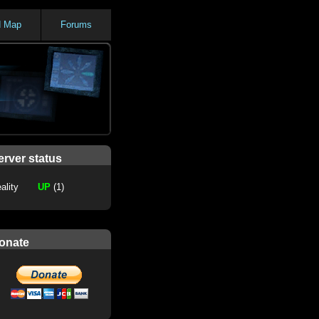
d Map
Forums
erver status
ality
UP
(1)
onate