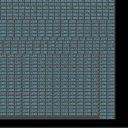
844
845
846
847
848
849
850
851
852
853
854
855
856
857
858
859
860
861
862
870
871
872
873
874
875
876
877
878
879
880
881
882
883
884
885
886
887
888
5
896
897
898
899
900
901
902
903
904
905
906
907
908
909
910
911
912
913
914
922
923
924
925
926
927
928
929
930
931
932
933
934
935
936
937
938
939
940
948
949
950
951
952
953
954
955
956
957
958
959
960
961
962
963
964
965
966
974
975
976
977
978
979
980
981
982
983
984
985
986
987
988
989
990
991
992
1000
1001
1002
1003
1004
1005
1006
1007
1008
1009
1010
1011
1012
1013
1014
1020
1021
1022
1023
1024
1025
1026
1027
1028
1029
1030
1031
1032
1033
1034
1040
1041
1042
1043
1044
1045
1046
1047
1048
1049
1050
1051
1052
1053
1054
1060
1061
1062
1063
1064
1065
1066
1067
1068
1069
1070
1071
1072
1073
1074
1080
1081
1082
1083
1084
1085
1086
1087
1088
1089
1090
1091
1092
1093
1094
100
1101
1102
1103
1104
1105
1106
1107
1108
1109
1110
1111
1112
1113
1114
1115
21
1122
1123
1124
1125
1126
1127
1128
1129
1130
1131
1132
1133
1134
1135
1136
42
1143
1144
1145
1146
1147
1148
1149
1150
1151
1152
1153
1154
1155
1156
1157
63
1164
1165
1166
1167
1168
1169
1170
1171
1172
1173
1174
1175
1176
1177
1178
84
1185
1186
1187
1188
1189
1190
1191
1192
1193
1194
1195
1196
1197
1198
1199
1205
1206
1207
1208
1209
1210
1211
1212
1213
1214
1215
1216
1217
1218
1219
1225
1226
1227
1228
1229
1230
1231
1232
1233
1234
1235
1236
1237
1238
1239
1245
1246
1247
1248
1249
1250
1251
1252
1253
1254
1255
1256
1257
1258
1259
1265
1266
1267
1268
1269
1270
1271
1272
1273
1274
1275
1276
1277
1278
1279
1285
1286
1287
1288
1289
1290
1291
1292
1293
1294
1295
1296
1297
1298
1299
1305
1306
1307
1308
1309
1310
1311
1312
1313
1314
1315
1316
1317
1318
1319
1325
1326
1327
1328
1329
1330
1331
1332
1333
1334
1335
1336
1337
1338
1339
1345
1346
1347
1348
1349
1350
1351
1352
1353
1354
1355
1356
1357
1358
1359
1365
1366
1367
1368
1369
1370
1371
1372
1373
1374
1375
1376
1377
1378
1379
1385
1386
1387
1388
1389
1390
1391
1392
1393
1394
1395
1396
1397
1398
1399
1405
1406
1407
1408
1409
1410
1411
1412
1413
1414
1415
1416
1417
1418
1419
1425
1426
1427
1428
1429
1430
1431
1432
1433
1434
1435
1436
1437
1438
1439
1445
1446
1447
1448
1449
1450
1451
1452
1453
1454
1455
1456
1457
1458
1459
1465
1466
1467
1468
1469
1470
1471
1472
1473
1474
1475
1476
1477
1478
1479
1485
1486
1487
1488
1489
1490
1491
1492
1493
1494
1495
1496
1497
1498
1499
1505
1506
1507
1508
1509
1510
1511
1512
1513
1514
1515
1516
1517
1518
1519
1525
1526
1527
1528
1529
1530
1531
1532
1533
1534
1535
1536
1537
1538
1539
1545
1546
1547
1548
1549
1550
1551
1552
1553
1554
1555
1556
1557
1558
1559
1560
1561