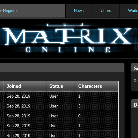
or
Register
News
Users
Worl
S
Re
Joined
Status
Characters
Sep 28, 2019
User
1
D
Sep 28, 2019
User
3
Sep 28, 2019
User
0
Sep 28, 2019
User
1
Sep 29, 2019
User
1