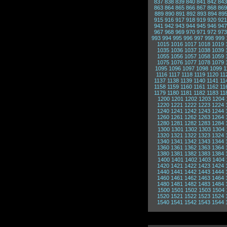
837
838
839
840
841
842
843
863
864
865
866
867
868
869
889
890
891
892
893
894
89
915
916
917
918
919
920
921
941
942
943
944
945
946
947
967
968
969
970
971
972
973
993
994
995
996
997
998
999
1015
1016
1017
1018
1019
1035
1036
1037
1038
1039
1055
1056
1057
1058
1059
1075
1076
1077
1078
1079
1095
1096
1097
1098
1099
1
1116
1117
1118
1119
1120
11
1137
1138
1139
1140
1141
11
1158
1159
1160
1161
1162
11
1179
1180
1181
1182
1183
11
1200
1201
1202
1203
1204
1220
1221
1222
1223
1224
1240
1241
1242
1243
1244
1260
1261
1262
1263
1264
1280
1281
1282
1283
1284
1300
1301
1302
1303
1304
1320
1321
1322
1323
1324
1340
1341
1342
1343
1344
1360
1361
1362
1363
1364
1380
1381
1382
1383
1384
1400
1401
1402
1403
1404
1420
1421
1422
1423
1424
1440
1441
1442
1443
1444
1460
1461
1462
1463
1464
1480
1481
1482
1483
1484
1500
1501
1502
1503
1504
1520
1521
1522
1523
1524
1540
1541
1542
1543
1544