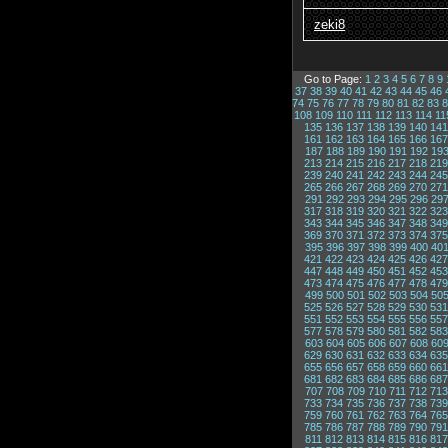
zeki8
Go to Page:
1
2
3
4
5
6
7
8
9
37
38
39
40
41
42
43
44
45
46
74
75
76
77
78
79
80
81
82
83
8
108
109
110
111
112
113
114
11
135
136
137
138
139
140
141
161
162
163
164
165
166
167
187
188
189
190
191
192
19
213
214
215
216
217
218
219
239
240
241
242
243
244
245
265
266
267
268
269
270
271
291
292
293
294
295
296
29
317
318
319
320
321
322
323
343
344
345
346
347
348
349
369
370
371
372
373
374
375
395
396
397
398
399
400
40
421
422
423
424
425
426
427
447
448
449
450
451
452
453
473
474
475
476
477
478
479
499
500
501
502
503
504
50
525
526
527
528
529
530
531
551
552
553
554
555
556
557
577
578
579
580
581
582
583
603
604
605
606
607
608
60
629
630
631
632
633
634
635
655
656
657
658
659
660
661
681
682
683
684
685
686
687
707
708
709
710
711
712
713
733
734
735
736
737
738
739
759
760
761
762
763
764
765
785
786
787
788
789
790
791
811
812
813
814
815
816
817