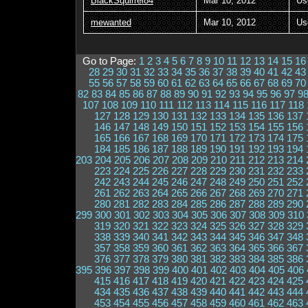
BlackSquirrel84
Mar 10, 2012
Us
mewanted
Mar 10, 2012
Us
Go to Page:
1
2
3
4
5
6
7
8
9
10
11
12
13
14
15
16
28
29
30
31
32
33
34
35
36
37
38
39
40
41
42
43
55
56
57
58
59
60
61
62
63
64
65
66
67
68
69
70
82
83
84
85
86
87
88
89
90
91
92
93
94
95
96
97
9
107
108
109
110
111
112
113
114
115
116
117
118
127
128
129
130
131
132
133
134
135
136
137
146
147
148
149
150
151
152
153
154
155
156
165
166
167
168
169
170
171
172
173
174
175
184
185
186
187
188
189
190
191
192
193
194
203
204
205
206
207
208
209
210
211
212
213
214
223
224
225
226
227
228
229
230
231
232
233
242
243
244
245
246
247
248
249
250
251
252
261
262
263
264
265
266
267
268
269
270
271
280
281
282
283
284
285
286
287
288
289
290
299
300
301
302
303
304
305
306
307
308
309
310
319
320
321
322
323
324
325
326
327
328
329
338
339
340
341
342
343
344
345
346
347
348
357
358
359
360
361
362
363
364
365
366
367
376
377
378
379
380
381
382
383
384
385
386
395
396
397
398
399
400
401
402
403
404
405
406
415
416
417
418
419
420
421
422
423
424
425
434
435
436
437
438
439
440
441
442
443
444
453
454
455
456
457
458
459
460
461
462
463