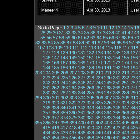
Skives47
Apr 30, 2013
User
Manee44
Apr 30, 2013
User
Go to Page:
1
2
3
4
5
6
7
8
9
10
11
12
13
14
15
16
28
29
30
31
32
33
34
35
36
37
38
39
40
41
42
43
55
56
57
58
59
60
61
62
63
64
65
66
67
68
69
70
82
83
84
85
86
87
88
89
90
91
92
93
94
95
96
97
9
107
108
109
110
111
112
113
114
115
116
117
118
127
128
129
130
131
132
133
134
135
136
137
146
147
148
149
150
151
152
153
154
155
156
165
166
167
168
169
170
171
172
173
174
175
184
185
186
187
188
189
190
191
192
193
194
203
204
205
206
207
208
209
210
211
212
213
214
223
224
225
226
227
228
229
230
231
232
233
242
243
244
245
246
247
248
249
250
251
252
261
262
263
264
265
266
267
268
269
270
271
280
281
282
283
284
285
286
287
288
289
290
299
300
301
302
303
304
305
306
307
308
309
310
319
320
321
322
323
324
325
326
327
328
329
338
339
340
341
342
343
344
345
346
347
348
357
358
359
360
361
362
363
364
365
366
367
376
377
378
379
380
381
382
383
384
385
386
395
396
397
398
399
400
401
402
403
404
405
406
415
416
417
418
419
420
421
422
423
424
425
434
435
436
437
438
439
440
441
442
443
444
453
454
455
456
457
458
459
460
461
462
463