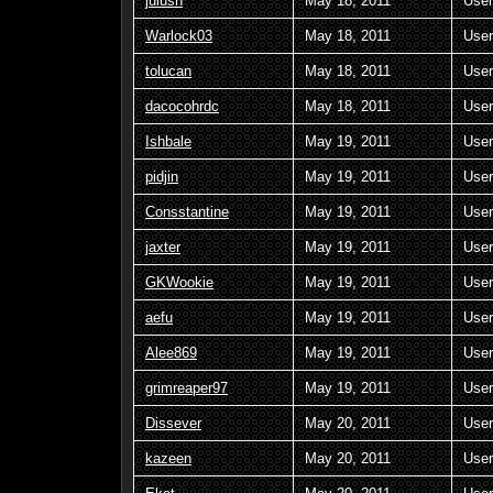
julush
May 18, 2011
User
Warlock03
May 18, 2011
User
tolucan
May 18, 2011
User
dacocohrdc
May 18, 2011
User
Ishbale
May 19, 2011
User
pidjin
May 19, 2011
User
Consstantine
May 19, 2011
User
jaxter
May 19, 2011
User
GKWookie
May 19, 2011
User
aefu
May 19, 2011
User
Alee869
May 19, 2011
User
grimreaper97
May 19, 2011
User
Dissever
May 20, 2011
User
kazeen
May 20, 2011
User