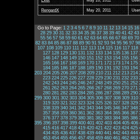
Eket
May 20, 2011
User
RengardX
May 20, 2011
User
Go to Page:
1
2
3
4
5
6
7
8
9
10
11
12
13
14
15
16
28
29
30
31
32
33
34
35
36
37
38
39
40
41
42
43
55
56
57
58
59
60
61
62
63
64
65
66
67
68
69
70
82
83
84
85
86
87
88
89
90
91
92
93
94
95
96
97
9
107
108
109
110
111
112
113
114
115
116
117
118
127
128
129
130
131
132
133
134
135
136
137
146
147
148
149
150
151
152
153
154
155
156
165
166
167
168
169
170
171
172
173
174
175
184
185
186
187
188
189
190
191
192
193
194
203
204
205
206
207
208
209
210
211
212
213
214
223
224
225
226
227
228
229
230
231
232
233
242
243
244
245
246
247
248
249
250
251
252
261
262
263
264
265
266
267
268
269
270
271
280
281
282
283
284
285
286
287
288
289
290
299
300
301
302
303
304
305
306
307
308
309
310
319
320
321
322
323
324
325
326
327
328
329
338
339
340
341
342
343
344
345
346
347
348
357
358
359
360
361
362
363
364
365
366
367
376
377
378
379
380
381
382
383
384
385
386
395
396
397
398
399
400
401
402
403
404
405
406
415
416
417
418
419
420
421
422
423
424
425
434
435
436
437
438
439
440
441
442
443
444
453
454
455
456
457
458
459
460
461
462
463