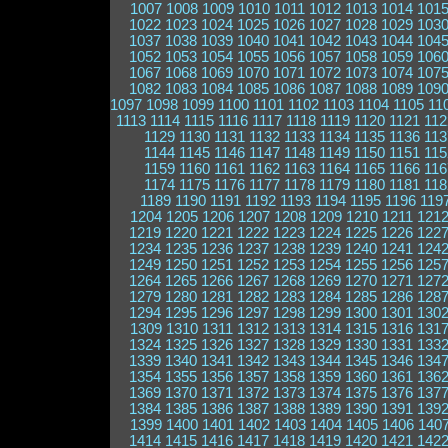
1007
1008
1009
1010
1011
1012
1013
1014
101
1022
1023
1024
1025
1026
1027
1028
1029
103
1037
1038
1039
1040
1041
1042
1043
1044
104
1052
1053
1054
1055
1056
1057
1058
1059
106
1067
1068
1069
1070
1071
1072
1073
1074
107
1082
1083
1084
1085
1086
1087
1088
1089
109
1097
1098
1099
1100
1101
1102
1103
1104
1105
11
1113
1114
1115
1116
1117
1118
1119
1120
1121
112
1129
1130
1131
1132
1133
1134
1135
1136
113
1144
1145
1146
1147
1148
1149
1150
1151
115
1159
1160
1161
1162
1163
1164
1165
1166
116
1174
1175
1176
1177
1178
1179
1180
1181
118
1189
1190
1191
1192
1193
1194
1195
1196
119
1204
1205
1206
1207
1208
1209
1210
1211
121
1219
1220
1221
1222
1223
1224
1225
1226
122
1234
1235
1236
1237
1238
1239
1240
1241
124
1249
1250
1251
1252
1253
1254
1255
1256
125
1264
1265
1266
1267
1268
1269
1270
1271
127
1279
1280
1281
1282
1283
1284
1285
1286
128
1294
1295
1296
1297
1298
1299
1300
1301
130
1309
1310
1311
1312
1313
1314
1315
1316
131
1324
1325
1326
1327
1328
1329
1330
1331
133
1339
1340
1341
1342
1343
1344
1345
1346
134
1354
1355
1356
1357
1358
1359
1360
1361
136
1369
1370
1371
1372
1373
1374
1375
1376
137
1384
1385
1386
1387
1388
1389
1390
1391
139
1399
1400
1401
1402
1403
1404
1405
1406
140
1414
1415
1416
1417
1418
1419
1420
1421
142