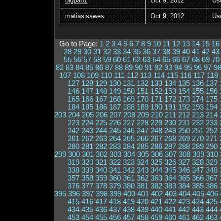
bigpa81
Oct 9, 2012
Us
matiasisawes
Oct 9, 2012
Us
Go to Page:
1
2
3
4
5
6
7
8
9
10
11
12
13
14
15
16
28
29
30
31
32
33
34
35
36
37
38
39
40
41
42
43
55
56
57
58
59
60
61
62
63
64
65
66
67
68
69
70
82
83
84
85
86
87
88
89
90
91
92
93
94
95
96
97
9
107
108
109
110
111
112
113
114
115
116
117
118
127
128
129
130
131
132
133
134
135
136
137
146
147
148
149
150
151
152
153
154
155
156
165
166
167
168
169
170
171
172
173
174
175
184
185
186
187
188
189
190
191
192
193
194
203
204
205
206
207
208
209
210
211
212
213
214
223
224
225
226
227
228
229
230
231
232
233
242
243
244
245
246
247
248
249
250
251
252
261
262
263
264
265
266
267
268
269
270
271
280
281
282
283
284
285
286
287
288
289
290
299
300
301
302
303
304
305
306
307
308
309
310
319
320
321
322
323
324
325
326
327
328
329
338
339
340
341
342
343
344
345
346
347
348
357
358
359
360
361
362
363
364
365
366
367
376
377
378
379
380
381
382
383
384
385
386
395
396
397
398
399
400
401
402
403
404
405
406
415
416
417
418
419
420
421
422
423
424
425
434
435
436
437
438
439
440
441
442
443
444
453
454
455
456
457
458
459
460
461
462
463