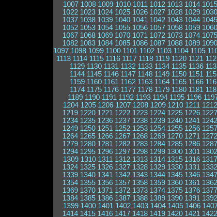
1007
1008
1009
1010
1011
1012
1013
1014
101
1022
1023
1024
1025
1026
1027
1028
1029
103
1037
1038
1039
1040
1041
1042
1043
1044
104
1052
1053
1054
1055
1056
1057
1058
1059
106
1067
1068
1069
1070
1071
1072
1073
1074
107
1082
1083
1084
1085
1086
1087
1088
1089
109
1097
1098
1099
1100
1101
1102
1103
1104
1105
11
1113
1114
1115
1116
1117
1118
1119
1120
1121
112
1129
1130
1131
1132
1133
1134
1135
1136
113
1144
1145
1146
1147
1148
1149
1150
1151
115
1159
1160
1161
1162
1163
1164
1165
1166
116
1174
1175
1176
1177
1178
1179
1180
1181
118
1189
1190
1191
1192
1193
1194
1195
1196
119
1204
1205
1206
1207
1208
1209
1210
1211
121
1219
1220
1221
1222
1223
1224
1225
1226
122
1234
1235
1236
1237
1238
1239
1240
1241
124
1249
1250
1251
1252
1253
1254
1255
1256
125
1264
1265
1266
1267
1268
1269
1270
1271
127
1279
1280
1281
1282
1283
1284
1285
1286
128
1294
1295
1296
1297
1298
1299
1300
1301
130
1309
1310
1311
1312
1313
1314
1315
1316
131
1324
1325
1326
1327
1328
1329
1330
1331
133
1339
1340
1341
1342
1343
1344
1345
1346
134
1354
1355
1356
1357
1358
1359
1360
1361
136
1369
1370
1371
1372
1373
1374
1375
1376
137
1384
1385
1386
1387
1388
1389
1390
1391
139
1399
1400
1401
1402
1403
1404
1405
1406
140
1414
1415
1416
1417
1418
1419
1420
1421
142