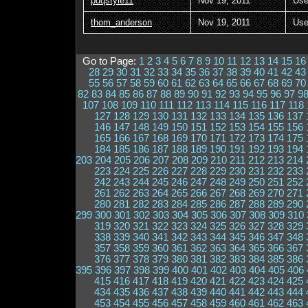
pdqstyle11
Nov 19, 2011
Use
thom_anderson
Nov 19, 2011
Use
Go to Page:
1
2
3
4
5
6
7
8
9
10
11
12
13
14
15
16
28
29
30
31
32
33
34
35
36
37
38
39
40
41
42
43
55
56
57
58
59
60
61
62
63
64
65
66
67
68
69
70
82
83
84
85
86
87
88
89
90
91
92
93
94
95
96
97
9
107
108
109
110
111
112
113
114
115
116
117
118
127
128
129
130
131
132
133
134
135
136
137
146
147
148
149
150
151
152
153
154
155
156
165
166
167
168
169
170
171
172
173
174
175
184
185
186
187
188
189
190
191
192
193
194
203
204
205
206
207
208
209
210
211
212
213
214
223
224
225
226
227
228
229
230
231
232
233
242
243
244
245
246
247
248
249
250
251
252
261
262
263
264
265
266
267
268
269
270
271
280
281
282
283
284
285
286
287
288
289
290
299
300
301
302
303
304
305
306
307
308
309
310
319
320
321
322
323
324
325
326
327
328
329
338
339
340
341
342
343
344
345
346
347
348
357
358
359
360
361
362
363
364
365
366
367
376
377
378
379
380
381
382
383
384
385
386
395
396
397
398
399
400
401
402
403
404
405
406
415
416
417
418
419
420
421
422
423
424
425
434
435
436
437
438
439
440
441
442
443
444
453
454
455
456
457
458
459
460
461
462
463