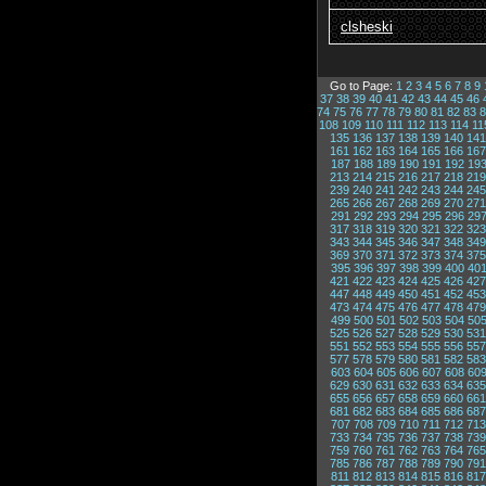
clsheski
Go to Page:
1
2
3
4
5
6
7
8
9
37
38
39
40
41
42
43
44
45
46
74
75
76
77
78
79
80
81
82
83
8
108
109
110
111
112
113
114
11
135
136
137
138
139
140
141
161
162
163
164
165
166
167
187
188
189
190
191
192
19
213
214
215
216
217
218
219
239
240
241
242
243
244
245
265
266
267
268
269
270
271
291
292
293
294
295
296
29
317
318
319
320
321
322
323
343
344
345
346
347
348
349
369
370
371
372
373
374
375
395
396
397
398
399
400
40
421
422
423
424
425
426
427
447
448
449
450
451
452
453
473
474
475
476
477
478
479
499
500
501
502
503
504
50
525
526
527
528
529
530
531
551
552
553
554
555
556
557
577
578
579
580
581
582
583
603
604
605
606
607
608
60
629
630
631
632
633
634
635
655
656
657
658
659
660
661
681
682
683
684
685
686
687
707
708
709
710
711
712
713
733
734
735
736
737
738
739
759
760
761
762
763
764
765
785
786
787
788
789
790
791
811
812
813
814
815
816
817