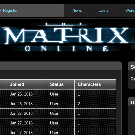
or
Register
News
Users
Worl
S
Re
Joined
Status
Characters
Jan 25, 2018
User
1
D
Jan 26, 2018
User
2
Jan 27, 2018
User
1
Jan 27, 2018
User
1
Jan 27, 2018
User
1