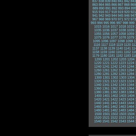
837
838
839
840
841
842
843
863
864
865
866
867
868
869
889
890
891
892
893
894
89
915
916
917
918
919
920
921
941
942
943
944
945
946
947
967
968
969
970
971
972
973
993
994
995
996
997
998
999
1015
1016
1017
1018
1019
1035
1036
1037
1038
1039
1055
1056
1057
1058
1059
1075
1076
1077
1078
1079
1095
1096
1097
1098
1099
1
1116
1117
1118
1119
1120
11
1137
1138
1139
1140
1141
11
1158
1159
1160
1161
1162
11
1179
1180
1181
1182
1183
11
1200
1201
1202
1203
1204
1220
1221
1222
1223
1224
1240
1241
1242
1243
1244
1260
1261
1262
1263
1264
1280
1281
1282
1283
1284
1300
1301
1302
1303
1304
1320
1321
1322
1323
1324
1340
1341
1342
1343
1344
1360
1361
1362
1363
1364
1380
1381
1382
1383
1384
1400
1401
1402
1403
1404
1420
1421
1422
1423
1424
1440
1441
1442
1443
1444
1460
1461
1462
1463
1464
1480
1481
1482
1483
1484
1500
1501
1502
1503
1504
1520
1521
1522
1523
1524
1540
1541
1542
1543
1544