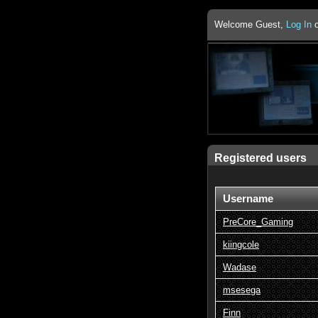
Welcome Guest,
Log In
Registered users
Username
PreCore_Gaming
kiingcole
Wadase
msesega
Finn