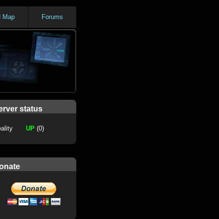
d Map
Forums
erver status
ality
UP
(0)
onate