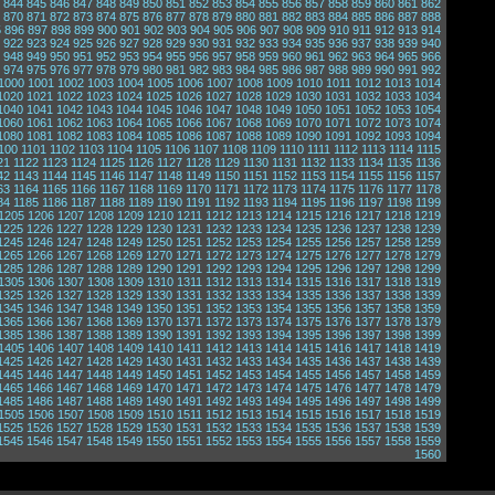
844
845
846
847
848
849
850
851
852
853
854
855
856
857
858
859
860
861
862
870
871
872
873
874
875
876
877
878
879
880
881
882
883
884
885
886
887
888
5
896
897
898
899
900
901
902
903
904
905
906
907
908
909
910
911
912
913
914
922
923
924
925
926
927
928
929
930
931
932
933
934
935
936
937
938
939
940
948
949
950
951
952
953
954
955
956
957
958
959
960
961
962
963
964
965
966
974
975
976
977
978
979
980
981
982
983
984
985
986
987
988
989
990
991
992
1000
1001
1002
1003
1004
1005
1006
1007
1008
1009
1010
1011
1012
1013
1014
1020
1021
1022
1023
1024
1025
1026
1027
1028
1029
1030
1031
1032
1033
1034
1040
1041
1042
1043
1044
1045
1046
1047
1048
1049
1050
1051
1052
1053
1054
1060
1061
1062
1063
1064
1065
1066
1067
1068
1069
1070
1071
1072
1073
1074
1080
1081
1082
1083
1084
1085
1086
1087
1088
1089
1090
1091
1092
1093
1094
100
1101
1102
1103
1104
1105
1106
1107
1108
1109
1110
1111
1112
1113
1114
1115
21
1122
1123
1124
1125
1126
1127
1128
1129
1130
1131
1132
1133
1134
1135
1136
42
1143
1144
1145
1146
1147
1148
1149
1150
1151
1152
1153
1154
1155
1156
1157
63
1164
1165
1166
1167
1168
1169
1170
1171
1172
1173
1174
1175
1176
1177
1178
84
1185
1186
1187
1188
1189
1190
1191
1192
1193
1194
1195
1196
1197
1198
1199
1205
1206
1207
1208
1209
1210
1211
1212
1213
1214
1215
1216
1217
1218
1219
1225
1226
1227
1228
1229
1230
1231
1232
1233
1234
1235
1236
1237
1238
1239
1245
1246
1247
1248
1249
1250
1251
1252
1253
1254
1255
1256
1257
1258
1259
1265
1266
1267
1268
1269
1270
1271
1272
1273
1274
1275
1276
1277
1278
1279
1285
1286
1287
1288
1289
1290
1291
1292
1293
1294
1295
1296
1297
1298
1299
1305
1306
1307
1308
1309
1310
1311
1312
1313
1314
1315
1316
1317
1318
1319
1325
1326
1327
1328
1329
1330
1331
1332
1333
1334
1335
1336
1337
1338
1339
1345
1346
1347
1348
1349
1350
1351
1352
1353
1354
1355
1356
1357
1358
1359
1365
1366
1367
1368
1369
1370
1371
1372
1373
1374
1375
1376
1377
1378
1379
1385
1386
1387
1388
1389
1390
1391
1392
1393
1394
1395
1396
1397
1398
1399
1405
1406
1407
1408
1409
1410
1411
1412
1413
1414
1415
1416
1417
1418
1419
1425
1426
1427
1428
1429
1430
1431
1432
1433
1434
1435
1436
1437
1438
1439
1445
1446
1447
1448
1449
1450
1451
1452
1453
1454
1455
1456
1457
1458
1459
1465
1466
1467
1468
1469
1470
1471
1472
1473
1474
1475
1476
1477
1478
1479
1485
1486
1487
1488
1489
1490
1491
1492
1493
1494
1495
1496
1497
1498
1499
1505
1506
1507
1508
1509
1510
1511
1512
1513
1514
1515
1516
1517
1518
1519
1525
1526
1527
1528
1529
1530
1531
1532
1533
1534
1535
1536
1537
1538
1539
1545
1546
1547
1548
1549
1550
1551
1552
1553
1554
1555
1556
1557
1558
1559
1560