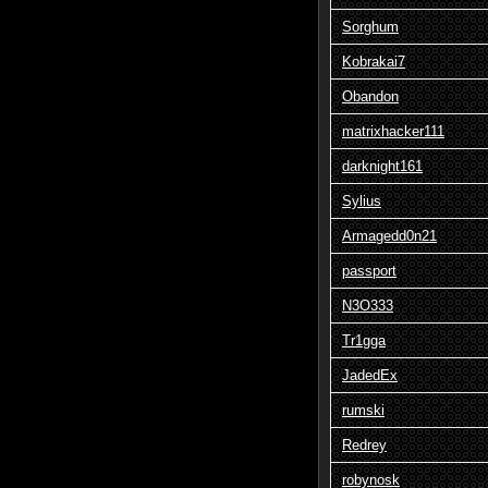
Sorghum
Kobrakai7
Obandon
matrixhacker111
darknight161
Sylius
Armagedd0n21
passport
N3O333
Tr1gga
JadedEx
rumski
Redrey
robynosk