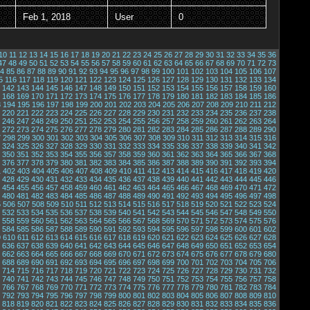
Feb 1, 2018
User
0
10
11
12
13
14
15
16
17
18
19
20
21
22
23
24
25
26
27
28
29
30
31
32
33
34
35
36
47
48
49
50
51
52
53
54
55
56
57
58
59
60
61
62
63
64
65
66
67
68
69
70
71
72
73
4
85
86
87
88
89
90
91
92
93
94
95
96
97
98
99
100
101
102
103
104
105
106
107
5
116
117
118
119
120
121
122
123
124
125
126
127
128
129
130
131
132
133
134
142
143
144
145
146
147
148
149
150
151
152
153
154
155
156
157
158
159
160
168
169
170
171
172
173
174
175
176
177
178
179
180
181
182
183
184
185
186
3
194
195
196
197
198
199
200
201
202
203
204
205
206
207
208
209
210
211
212
220
221
222
223
224
225
226
227
228
229
230
231
232
233
234
235
236
237
238
246
247
248
249
250
251
252
253
254
255
256
257
258
259
260
261
262
263
264
272
273
274
275
276
277
278
279
280
281
282
283
284
285
286
287
288
289
290
7
298
299
300
301
302
303
304
305
306
307
308
309
310
311
312
313
314
315
316
324
325
326
327
328
329
330
331
332
333
334
335
336
337
338
339
340
341
342
350
351
352
353
354
355
356
357
358
359
360
361
362
363
364
365
366
367
368
376
377
378
379
380
381
382
383
384
385
386
387
388
389
390
391
392
393
394
1
402
403
404
405
406
407
408
409
410
411
412
413
414
415
416
417
418
419
420
428
429
430
431
432
433
434
435
436
437
438
439
440
441
442
443
444
445
446
454
455
456
457
458
459
460
461
462
463
464
465
466
467
468
469
470
471
472
480
481
482
483
484
485
486
487
488
489
490
491
492
493
494
495
496
497
498
5
506
507
508
509
510
511
512
513
514
515
516
517
518
519
520
521
522
523
524
532
533
534
535
536
537
538
539
540
541
542
543
544
545
546
547
548
549
550
558
559
560
561
562
563
564
565
566
567
568
569
570
571
572
573
574
575
576
584
585
586
587
588
589
590
591
592
593
594
595
596
597
598
599
600
601
602
9
610
611
612
613
614
615
616
617
618
619
620
621
622
623
624
625
626
627
628
636
637
638
639
640
641
642
643
644
645
646
647
648
649
650
651
652
653
654
662
663
664
665
666
667
668
669
670
671
672
673
674
675
676
677
678
679
680
688
689
690
691
692
693
694
695
696
697
698
699
700
701
702
703
704
705
706
714
715
716
717
718
719
720
721
722
723
724
725
726
727
728
729
730
731
732
740
741
742
743
744
745
746
747
748
749
750
751
752
753
754
755
756
757
758
766
767
768
769
770
771
772
773
774
775
776
777
778
779
780
781
782
783
784
792
793
794
795
796
797
798
799
800
801
802
803
804
805
806
807
808
809
810
818
819
820
821
822
823
824
825
826
827
828
829
830
831
832
833
834
835
836