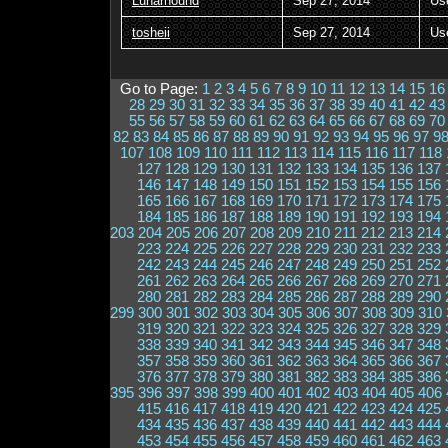
Lunarhound
Sep 27, 2014
Us
tosheii
Sep 27, 2014
Us
Go to Page:
1
2
3
4
5
6
7
8
9
10
11
12
13
14
15
16
28
29
30
31
32
33
34
35
36
37
38
39
40
41
42
43
55
56
57
58
59
60
61
62
63
64
65
66
67
68
69
70
82
83
84
85
86
87
88
89
90
91
92
93
94
95
96
97
9
107
108
109
110
111
112
113
114
115
116
117
118
127
128
129
130
131
132
133
134
135
136
137
146
147
148
149
150
151
152
153
154
155
156
165
166
167
168
169
170
171
172
173
174
175
184
185
186
187
188
189
190
191
192
193
194
203
204
205
206
207
208
209
210
211
212
213
214
223
224
225
226
227
228
229
230
231
232
233
242
243
244
245
246
247
248
249
250
251
252
261
262
263
264
265
266
267
268
269
270
271
280
281
282
283
284
285
286
287
288
289
290
299
300
301
302
303
304
305
306
307
308
309
310
319
320
321
322
323
324
325
326
327
328
329
338
339
340
341
342
343
344
345
346
347
348
357
358
359
360
361
362
363
364
365
366
367
376
377
378
379
380
381
382
383
384
385
386
395
396
397
398
399
400
401
402
403
404
405
406
415
416
417
418
419
420
421
422
423
424
425
434
435
436
437
438
439
440
441
442
443
444
453
454
455
456
457
458
459
460
461
462
463