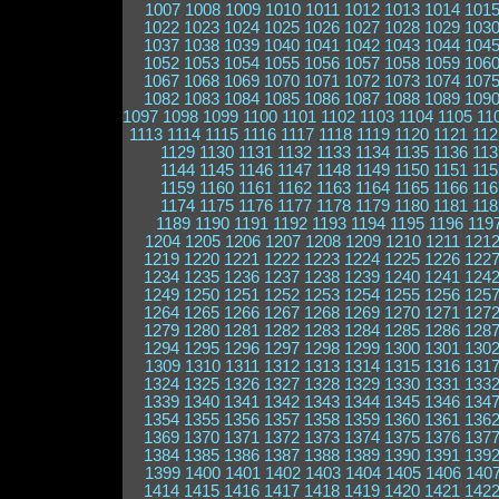
1007
1008
1009
1010
1011
1012
1013
1014
101
1022
1023
1024
1025
1026
1027
1028
1029
103
1037
1038
1039
1040
1041
1042
1043
1044
104
1052
1053
1054
1055
1056
1057
1058
1059
106
1067
1068
1069
1070
1071
1072
1073
1074
107
1082
1083
1084
1085
1086
1087
1088
1089
109
1097
1098
1099
1100
1101
1102
1103
1104
1105
11
1113
1114
1115
1116
1117
1118
1119
1120
1121
112
1129
1130
1131
1132
1133
1134
1135
1136
113
1144
1145
1146
1147
1148
1149
1150
1151
115
1159
1160
1161
1162
1163
1164
1165
1166
116
1174
1175
1176
1177
1178
1179
1180
1181
118
1189
1190
1191
1192
1193
1194
1195
1196
119
1204
1205
1206
1207
1208
1209
1210
1211
121
1219
1220
1221
1222
1223
1224
1225
1226
122
1234
1235
1236
1237
1238
1239
1240
1241
124
1249
1250
1251
1252
1253
1254
1255
1256
125
1264
1265
1266
1267
1268
1269
1270
1271
127
1279
1280
1281
1282
1283
1284
1285
1286
128
1294
1295
1296
1297
1298
1299
1300
1301
130
1309
1310
1311
1312
1313
1314
1315
1316
131
1324
1325
1326
1327
1328
1329
1330
1331
133
1339
1340
1341
1342
1343
1344
1345
1346
134
1354
1355
1356
1357
1358
1359
1360
1361
136
1369
1370
1371
1372
1373
1374
1375
1376
137
1384
1385
1386
1387
1388
1389
1390
1391
139
1399
1400
1401
1402
1403
1404
1405
1406
140
1414
1415
1416
1417
1418
1419
1420
1421
142