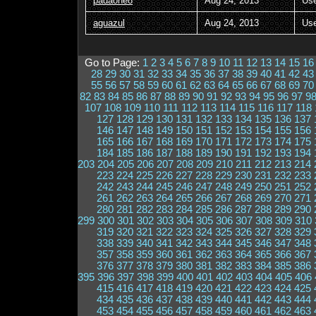
padaone8
Aug 24, 2013
Us
aguazul
Aug 24, 2013
Us
Go to Page:
1
2
3
4
5
6
7
8
9
10
11
12
13
14
15
16
28
29
30
31
32
33
34
35
36
37
38
39
40
41
42
43
55
56
57
58
59
60
61
62
63
64
65
66
67
68
69
70
82
83
84
85
86
87
88
89
90
91
92
93
94
95
96
97
9
107
108
109
110
111
112
113
114
115
116
117
118
127
128
129
130
131
132
133
134
135
136
137
146
147
148
149
150
151
152
153
154
155
156
165
166
167
168
169
170
171
172
173
174
175
184
185
186
187
188
189
190
191
192
193
194
203
204
205
206
207
208
209
210
211
212
213
214
223
224
225
226
227
228
229
230
231
232
233
242
243
244
245
246
247
248
249
250
251
252
261
262
263
264
265
266
267
268
269
270
271
280
281
282
283
284
285
286
287
288
289
290
299
300
301
302
303
304
305
306
307
308
309
310
319
320
321
322
323
324
325
326
327
328
329
338
339
340
341
342
343
344
345
346
347
348
357
358
359
360
361
362
363
364
365
366
367
376
377
378
379
380
381
382
383
384
385
386
395
396
397
398
399
400
401
402
403
404
405
406
415
416
417
418
419
420
421
422
423
424
425
434
435
436
437
438
439
440
441
442
443
444
453
454
455
456
457
458
459
460
461
462
463