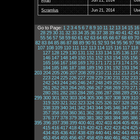
Ryan
Jun 21, 2014
Us
Scramlus
Jun 21, 2014
Us
Go to Page:
1
2
3
4
5
6
7
8
9
10
11
12
13
14
15
16
28
29
30
31
32
33
34
35
36
37
38
39
40
41
42
43
55
56
57
58
59
60
61
62
63
64
65
66
67
68
69
70
82
83
84
85
86
87
88
89
90
91
92
93
94
95
96
97
9
107
108
109
110
111
112
113
114
115
116
117
118
127
128
129
130
131
132
133
134
135
136
137
146
147
148
149
150
151
152
153
154
155
156
165
166
167
168
169
170
171
172
173
174
175
184
185
186
187
188
189
190
191
192
193
194
203
204
205
206
207
208
209
210
211
212
213
214
223
224
225
226
227
228
229
230
231
232
233
242
243
244
245
246
247
248
249
250
251
252
261
262
263
264
265
266
267
268
269
270
271
280
281
282
283
284
285
286
287
288
289
290
299
300
301
302
303
304
305
306
307
308
309
310
319
320
321
322
323
324
325
326
327
328
329
338
339
340
341
342
343
344
345
346
347
348
357
358
359
360
361
362
363
364
365
366
367
376
377
378
379
380
381
382
383
384
385
386
395
396
397
398
399
400
401
402
403
404
405
406
415
416
417
418
419
420
421
422
423
424
425
434
435
436
437
438
439
440
441
442
443
444
453
454
455
456
457
458
459
460
461
462
463