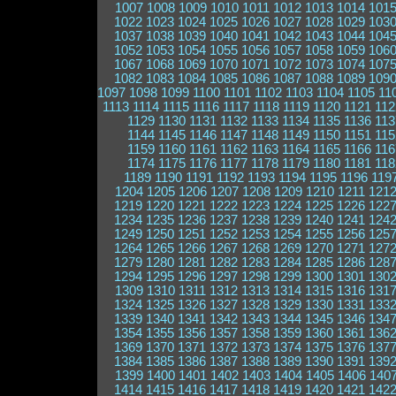
1007
1008
1009
1010
1011
1012
1013
1014
101
1022
1023
1024
1025
1026
1027
1028
1029
103
1037
1038
1039
1040
1041
1042
1043
1044
104
1052
1053
1054
1055
1056
1057
1058
1059
106
1067
1068
1069
1070
1071
1072
1073
1074
107
1082
1083
1084
1085
1086
1087
1088
1089
109
1097
1098
1099
1100
1101
1102
1103
1104
1105
11
1113
1114
1115
1116
1117
1118
1119
1120
1121
112
1129
1130
1131
1132
1133
1134
1135
1136
113
1144
1145
1146
1147
1148
1149
1150
1151
115
1159
1160
1161
1162
1163
1164
1165
1166
116
1174
1175
1176
1177
1178
1179
1180
1181
118
1189
1190
1191
1192
1193
1194
1195
1196
119
1204
1205
1206
1207
1208
1209
1210
1211
121
1219
1220
1221
1222
1223
1224
1225
1226
122
1234
1235
1236
1237
1238
1239
1240
1241
124
1249
1250
1251
1252
1253
1254
1255
1256
125
1264
1265
1266
1267
1268
1269
1270
1271
127
1279
1280
1281
1282
1283
1284
1285
1286
128
1294
1295
1296
1297
1298
1299
1300
1301
130
1309
1310
1311
1312
1313
1314
1315
1316
131
1324
1325
1326
1327
1328
1329
1330
1331
133
1339
1340
1341
1342
1343
1344
1345
1346
134
1354
1355
1356
1357
1358
1359
1360
1361
136
1369
1370
1371
1372
1373
1374
1375
1376
137
1384
1385
1386
1387
1388
1389
1390
1391
139
1399
1400
1401
1402
1403
1404
1405
1406
140
1414
1415
1416
1417
1418
1419
1420
1421
142