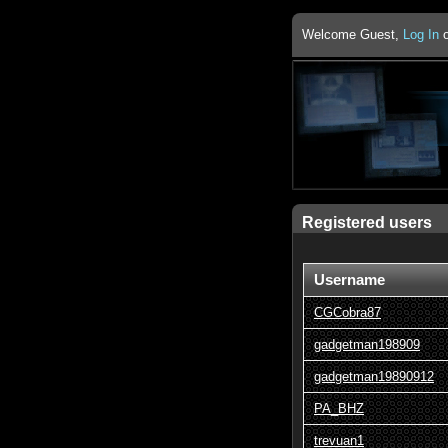
Welcome Guest,
Log In
Registered users
Username
CGCobra87
gadgetman198909
gadgetman19890912
PA_BHZ
trevuan1