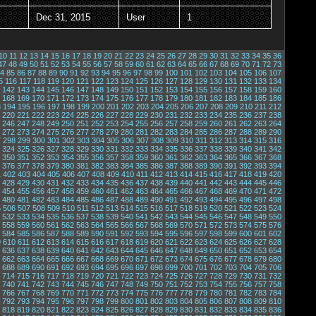
Dec 31, 2015
User
1
10
11
12
13
14
15
16
17
18
19
20
21
22
23
24
25
26
27
28
29
30
31
32
33
34
35
36
47
48
49
50
51
52
53
54
55
56
57
58
59
60
61
62
63
64
65
66
67
68
69
70
71
72
73
4
85
86
87
88
89
90
91
92
93
94
95
96
97
98
99
100
101
102
103
104
105
106
107
5
116
117
118
119
120
121
122
123
124
125
126
127
128
129
130
131
132
133
134
142
143
144
145
146
147
148
149
150
151
152
153
154
155
156
157
158
159
160
168
169
170
171
172
173
174
175
176
177
178
179
180
181
182
183
184
185
186
3
194
195
196
197
198
199
200
201
202
203
204
205
206
207
208
209
210
211
212
220
221
222
223
224
225
226
227
228
229
230
231
232
233
234
235
236
237
238
246
247
248
249
250
251
252
253
254
255
256
257
258
259
260
261
262
263
264
272
273
274
275
276
277
278
279
280
281
282
283
284
285
286
287
288
289
290
7
298
299
300
301
302
303
304
305
306
307
308
309
310
311
312
313
314
315
316
324
325
326
327
328
329
330
331
332
333
334
335
336
337
338
339
340
341
342
350
351
352
353
354
355
356
357
358
359
360
361
362
363
364
365
366
367
368
376
377
378
379
380
381
382
383
384
385
386
387
388
389
390
391
392
393
394
1
402
403
404
405
406
407
408
409
410
411
412
413
414
415
416
417
418
419
420
428
429
430
431
432
433
434
435
436
437
438
439
440
441
442
443
444
445
446
454
455
456
457
458
459
460
461
462
463
464
465
466
467
468
469
470
471
472
480
481
482
483
484
485
486
487
488
489
490
491
492
493
494
495
496
497
498
5
506
507
508
509
510
511
512
513
514
515
516
517
518
519
520
521
522
523
524
532
533
534
535
536
537
538
539
540
541
542
543
544
545
546
547
548
549
550
558
559
560
561
562
563
564
565
566
567
568
569
570
571
572
573
574
575
576
584
585
586
587
588
589
590
591
592
593
594
595
596
597
598
599
600
601
602
9
610
611
612
613
614
615
616
617
618
619
620
621
622
623
624
625
626
627
628
636
637
638
639
640
641
642
643
644
645
646
647
648
649
650
651
652
653
654
662
663
664
665
666
667
668
669
670
671
672
673
674
675
676
677
678
679
680
688
689
690
691
692
693
694
695
696
697
698
699
700
701
702
703
704
705
706
714
715
716
717
718
719
720
721
722
723
724
725
726
727
728
729
730
731
732
740
741
742
743
744
745
746
747
748
749
750
751
752
753
754
755
756
757
758
766
767
768
769
770
771
772
773
774
775
776
777
778
779
780
781
782
783
784
792
793
794
795
796
797
798
799
800
801
802
803
804
805
806
807
808
809
810
818
819
820
821
822
823
824
825
826
827
828
829
830
831
832
833
834
835
836