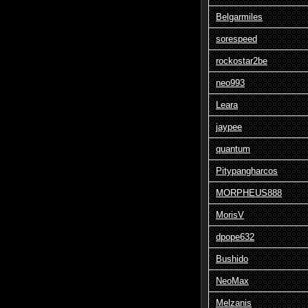
Belgarmiles
sorespeed
rockostar2be
neo993
Leara
jaypee
quantum
Pitypangharcos
MORPHEUS888
MorisV
dpope632
Bushido
NeoMax
Melzanis