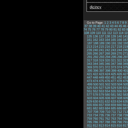
djcincy
Go to Page:
1
2
3
4
5
6
7
8
9
37
38
39
40
41
42
43
44
45
46
74
75
76
77
78
79
80
81
82
83
8
108
109
110
111
112
113
114
11
135
136
137
138
139
140
141
161
162
163
164
165
166
167
187
188
189
190
191
192
19
213
214
215
216
217
218
219
239
240
241
242
243
244
245
265
266
267
268
269
270
271
291
292
293
294
295
296
29
317
318
319
320
321
322
323
343
344
345
346
347
348
349
369
370
371
372
373
374
375
395
396
397
398
399
400
40
421
422
423
424
425
426
427
447
448
449
450
451
452
453
473
474
475
476
477
478
479
499
500
501
502
503
504
50
525
526
527
528
529
530
531
551
552
553
554
555
556
557
577
578
579
580
581
582
583
603
604
605
606
607
608
60
629
630
631
632
633
634
635
655
656
657
658
659
660
661
681
682
683
684
685
686
687
707
708
709
710
711
712
713
733
734
735
736
737
738
739
759
760
761
762
763
764
765
785
786
787
788
789
790
791
811
812
813
814
815
816
817