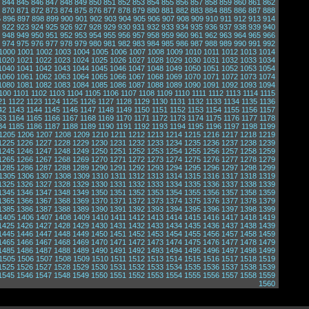
844
845
846
847
848
849
850
851
852
853
854
855
856
857
858
859
860
861
862
870
871
872
873
874
875
876
877
878
879
880
881
882
883
884
885
886
887
888
5
896
897
898
899
900
901
902
903
904
905
906
907
908
909
910
911
912
913
914
922
923
924
925
926
927
928
929
930
931
932
933
934
935
936
937
938
939
940
948
949
950
951
952
953
954
955
956
957
958
959
960
961
962
963
964
965
966
974
975
976
977
978
979
980
981
982
983
984
985
986
987
988
989
990
991
992
1000
1001
1002
1003
1004
1005
1006
1007
1008
1009
1010
1011
1012
1013
1014
1020
1021
1022
1023
1024
1025
1026
1027
1028
1029
1030
1031
1032
1033
1034
1040
1041
1042
1043
1044
1045
1046
1047
1048
1049
1050
1051
1052
1053
1054
1060
1061
1062
1063
1064
1065
1066
1067
1068
1069
1070
1071
1072
1073
1074
1080
1081
1082
1083
1084
1085
1086
1087
1088
1089
1090
1091
1092
1093
1094
100
1101
1102
1103
1104
1105
1106
1107
1108
1109
1110
1111
1112
1113
1114
1115
21
1122
1123
1124
1125
1126
1127
1128
1129
1130
1131
1132
1133
1134
1135
1136
42
1143
1144
1145
1146
1147
1148
1149
1150
1151
1152
1153
1154
1155
1156
1157
63
1164
1165
1166
1167
1168
1169
1170
1171
1172
1173
1174
1175
1176
1177
1178
84
1185
1186
1187
1188
1189
1190
1191
1192
1193
1194
1195
1196
1197
1198
1199
1205
1206
1207
1208
1209
1210
1211
1212
1213
1214
1215
1216
1217
1218
1219
1225
1226
1227
1228
1229
1230
1231
1232
1233
1234
1235
1236
1237
1238
1239
1245
1246
1247
1248
1249
1250
1251
1252
1253
1254
1255
1256
1257
1258
1259
1265
1266
1267
1268
1269
1270
1271
1272
1273
1274
1275
1276
1277
1278
1279
1285
1286
1287
1288
1289
1290
1291
1292
1293
1294
1295
1296
1297
1298
1299
1305
1306
1307
1308
1309
1310
1311
1312
1313
1314
1315
1316
1317
1318
1319
1325
1326
1327
1328
1329
1330
1331
1332
1333
1334
1335
1336
1337
1338
1339
1345
1346
1347
1348
1349
1350
1351
1352
1353
1354
1355
1356
1357
1358
1359
1365
1366
1367
1368
1369
1370
1371
1372
1373
1374
1375
1376
1377
1378
1379
1385
1386
1387
1388
1389
1390
1391
1392
1393
1394
1395
1396
1397
1398
1399
1405
1406
1407
1408
1409
1410
1411
1412
1413
1414
1415
1416
1417
1418
1419
1425
1426
1427
1428
1429
1430
1431
1432
1433
1434
1435
1436
1437
1438
1439
1445
1446
1447
1448
1449
1450
1451
1452
1453
1454
1455
1456
1457
1458
1459
1465
1466
1467
1468
1469
1470
1471
1472
1473
1474
1475
1476
1477
1478
1479
1485
1486
1487
1488
1489
1490
1491
1492
1493
1494
1495
1496
1497
1498
1499
1505
1506
1507
1508
1509
1510
1511
1512
1513
1514
1515
1516
1517
1518
1519
1525
1526
1527
1528
1529
1530
1531
1532
1533
1534
1535
1536
1537
1538
1539
1545
1546
1547
1548
1549
1550
1551
1552
1553
1554
1555
1556
1557
1558
1559
1560