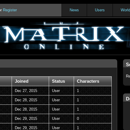
or
Register
News
Users
Worl
S
Re
Joined
Status
Characters
Dec 27, 2015
User
1
D
Dec 28, 2015
User
1
Dec 28, 2015
User
1
Dec 29, 2015
User
0
Dec 29, 2015
User
1