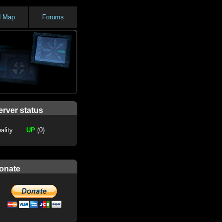
d Map
Forums
erver status
ality
UP
(0)
onate