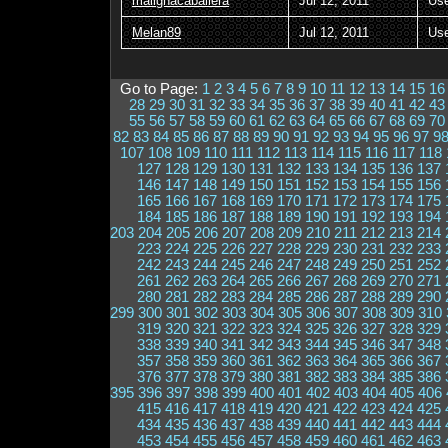
malignacaballera
Jul 12, 2011
Us
Melan89
Jul 12, 2011
Us
Go to Page:
1
2
3
4
5
6
7
8
9
10
11
12
13
14
15
16
28
29
30
31
32
33
34
35
36
37
38
39
40
41
42
43
55
56
57
58
59
60
61
62
63
64
65
66
67
68
69
70
82
83
84
85
86
87
88
89
90
91
92
93
94
95
96
97
9
107
108
109
110
111
112
113
114
115
116
117
118
127
128
129
130
131
132
133
134
135
136
137
146
147
148
149
150
151
152
153
154
155
156
165
166
167
168
169
170
171
172
173
174
175
184
185
186
187
188
189
190
191
192
193
194
203
204
205
206
207
208
209
210
211
212
213
214
223
224
225
226
227
228
229
230
231
232
233
242
243
244
245
246
247
248
249
250
251
252
261
262
263
264
265
266
267
268
269
270
271
280
281
282
283
284
285
286
287
288
289
290
299
300
301
302
303
304
305
306
307
308
309
310
319
320
321
322
323
324
325
326
327
328
329
338
339
340
341
342
343
344
345
346
347
348
357
358
359
360
361
362
363
364
365
366
367
376
377
378
379
380
381
382
383
384
385
386
395
396
397
398
399
400
401
402
403
404
405
406
415
416
417
418
419
420
421
422
423
424
425
434
435
436
437
438
439
440
441
442
443
444
453
454
455
456
457
458
459
460
461
462
463