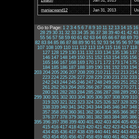
Zealon
Jan 31, 2013
Us
maniacwand12
Jan 31, 2013
Us
Go to Page:
1
2
3
4
5
6
7
8
9
10
11
12
13
14
15
16
28
29
30
31
32
33
34
35
36
37
38
39
40
41
42
43
55
56
57
58
59
60
61
62
63
64
65
66
67
68
69
70
82
83
84
85
86
87
88
89
90
91
92
93
94
95
96
97
9
107
108
109
110
111
112
113
114
115
116
117
118
127
128
129
130
131
132
133
134
135
136
137
146
147
148
149
150
151
152
153
154
155
156
165
166
167
168
169
170
171
172
173
174
175
184
185
186
187
188
189
190
191
192
193
194
203
204
205
206
207
208
209
210
211
212
213
214
223
224
225
226
227
228
229
230
231
232
233
242
243
244
245
246
247
248
249
250
251
252
261
262
263
264
265
266
267
268
269
270
271
280
281
282
283
284
285
286
287
288
289
290
299
300
301
302
303
304
305
306
307
308
309
310
319
320
321
322
323
324
325
326
327
328
329
338
339
340
341
342
343
344
345
346
347
348
357
358
359
360
361
362
363
364
365
366
367
376
377
378
379
380
381
382
383
384
385
386
395
396
397
398
399
400
401
402
403
404
405
406
415
416
417
418
419
420
421
422
423
424
425
434
435
436
437
438
439
440
441
442
443
444
453
454
455
456
457
458
459
460
461
462
463