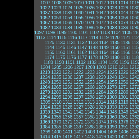
1007
1008
1009
1010
1011
1012
1013
1014
101
1022
1023
1024
1025
1026
1027
1028
1029
103
1037
1038
1039
1040
1041
1042
1043
1044
104
1052
1053
1054
1055
1056
1057
1058
1059
106
1067
1068
1069
1070
1071
1072
1073
1074
107
1082
1083
1084
1085
1086
1087
1088
1089
109
1097
1098
1099
1100
1101
1102
1103
1104
1105
11
1113
1114
1115
1116
1117
1118
1119
1120
1121
112
1129
1130
1131
1132
1133
1134
1135
1136
113
1144
1145
1146
1147
1148
1149
1150
1151
115
1159
1160
1161
1162
1163
1164
1165
1166
116
1174
1175
1176
1177
1178
1179
1180
1181
118
1189
1190
1191
1192
1193
1194
1195
1196
119
1204
1205
1206
1207
1208
1209
1210
1211
121
1219
1220
1221
1222
1223
1224
1225
1226
122
1234
1235
1236
1237
1238
1239
1240
1241
124
1249
1250
1251
1252
1253
1254
1255
1256
125
1264
1265
1266
1267
1268
1269
1270
1271
127
1279
1280
1281
1282
1283
1284
1285
1286
128
1294
1295
1296
1297
1298
1299
1300
1301
130
1309
1310
1311
1312
1313
1314
1315
1316
131
1324
1325
1326
1327
1328
1329
1330
1331
133
1339
1340
1341
1342
1343
1344
1345
1346
134
1354
1355
1356
1357
1358
1359
1360
1361
136
1369
1370
1371
1372
1373
1374
1375
1376
137
1384
1385
1386
1387
1388
1389
1390
1391
139
1399
1400
1401
1402
1403
1404
1405
1406
140
1414
1415
1416
1417
1418
1419
1420
1421
142