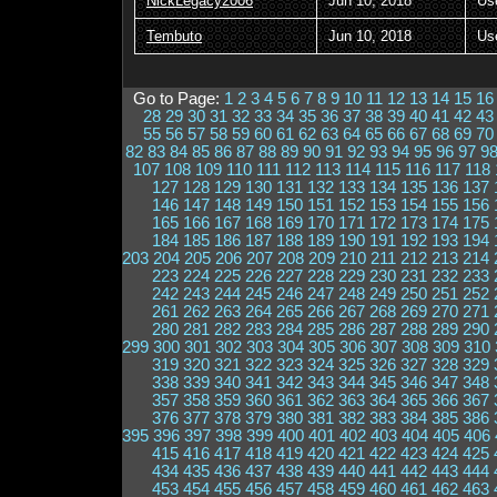
NickLegacy2006
Jun 10, 2018
Us
Tembuto
Jun 10, 2018
Us
Go to Page:
1
2
3
4
5
6
7
8
9
10
11
12
13
14
15
16
28
29
30
31
32
33
34
35
36
37
38
39
40
41
42
43
55
56
57
58
59
60
61
62
63
64
65
66
67
68
69
70
82
83
84
85
86
87
88
89
90
91
92
93
94
95
96
97
9
107
108
109
110
111
112
113
114
115
116
117
118
127
128
129
130
131
132
133
134
135
136
137
146
147
148
149
150
151
152
153
154
155
156
165
166
167
168
169
170
171
172
173
174
175
184
185
186
187
188
189
190
191
192
193
194
203
204
205
206
207
208
209
210
211
212
213
214
223
224
225
226
227
228
229
230
231
232
233
242
243
244
245
246
247
248
249
250
251
252
261
262
263
264
265
266
267
268
269
270
271
280
281
282
283
284
285
286
287
288
289
290
299
300
301
302
303
304
305
306
307
308
309
310
319
320
321
322
323
324
325
326
327
328
329
338
339
340
341
342
343
344
345
346
347
348
357
358
359
360
361
362
363
364
365
366
367
376
377
378
379
380
381
382
383
384
385
386
395
396
397
398
399
400
401
402
403
404
405
406
415
416
417
418
419
420
421
422
423
424
425
434
435
436
437
438
439
440
441
442
443
444
453
454
455
456
457
458
459
460
461
462
463