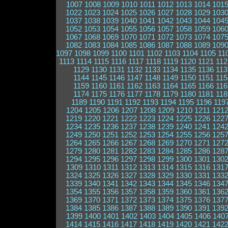
1007
1008
1009
1010
1011
1012
1013
1014
101
1022
1023
1024
1025
1026
1027
1028
1029
103
1037
1038
1039
1040
1041
1042
1043
1044
104
1052
1053
1054
1055
1056
1057
1058
1059
106
1067
1068
1069
1070
1071
1072
1073
1074
107
1082
1083
1084
1085
1086
1087
1088
1089
109
1097
1098
1099
1100
1101
1102
1103
1104
1105
11
1113
1114
1115
1116
1117
1118
1119
1120
1121
112
1129
1130
1131
1132
1133
1134
1135
1136
113
1144
1145
1146
1147
1148
1149
1150
1151
115
1159
1160
1161
1162
1163
1164
1165
1166
116
1174
1175
1176
1177
1178
1179
1180
1181
118
1189
1190
1191
1192
1193
1194
1195
1196
119
1204
1205
1206
1207
1208
1209
1210
1211
121
1219
1220
1221
1222
1223
1224
1225
1226
122
1234
1235
1236
1237
1238
1239
1240
1241
124
1249
1250
1251
1252
1253
1254
1255
1256
125
1264
1265
1266
1267
1268
1269
1270
1271
127
1279
1280
1281
1282
1283
1284
1285
1286
128
1294
1295
1296
1297
1298
1299
1300
1301
130
1309
1310
1311
1312
1313
1314
1315
1316
131
1324
1325
1326
1327
1328
1329
1330
1331
133
1339
1340
1341
1342
1343
1344
1345
1346
134
1354
1355
1356
1357
1358
1359
1360
1361
136
1369
1370
1371
1372
1373
1374
1375
1376
137
1384
1385
1386
1387
1388
1389
1390
1391
139
1399
1400
1401
1402
1403
1404
1405
1406
140
1414
1415
1416
1417
1418
1419
1420
1421
142