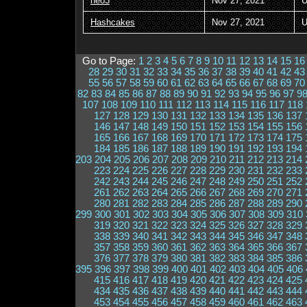
neo3
Nov 27, 2021
U
Hashcakes
Nov 27, 2021
U
Go to Page:
1
2
3
4
5
6
7
8
9
10
11
12
13
14
15
16
28
29
30
31
32
33
34
35
36
37
38
39
40
41
42
43
55
56
57
58
59
60
61
62
63
64
65
66
67
68
69
70
82
83
84
85
86
87
88
89
90
91
92
93
94
95
96
97
9
107
108
109
110
111
112
113
114
115
116
117
118
127
128
129
130
131
132
133
134
135
136
137
146
147
148
149
150
151
152
153
154
155
156
165
166
167
168
169
170
171
172
173
174
175
184
185
186
187
188
189
190
191
192
193
194
203
204
205
206
207
208
209
210
211
212
213
214
223
224
225
226
227
228
229
230
231
232
233
242
243
244
245
246
247
248
249
250
251
252
261
262
263
264
265
266
267
268
269
270
271
280
281
282
283
284
285
286
287
288
289
290
299
300
301
302
303
304
305
306
307
308
309
310
319
320
321
322
323
324
325
326
327
328
329
338
339
340
341
342
343
344
345
346
347
348
357
358
359
360
361
362
363
364
365
366
367
376
377
378
379
380
381
382
383
384
385
386
395
396
397
398
399
400
401
402
403
404
405
406
415
416
417
418
419
420
421
422
423
424
425
434
435
436
437
438
439
440
441
442
443
444
453
454
455
456
457
458
459
460
461
462
463