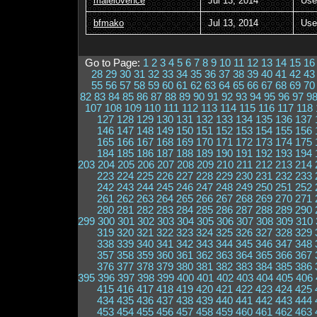
malelovence
Jul 13, 2014
Use
bfmako
Jul 13, 2014
Use
Go to Page:
1
2
3
4
5
6
7
8
9
10
11
12
13
14
15
16
28
29
30
31
32
33
34
35
36
37
38
39
40
41
42
43
55
56
57
58
59
60
61
62
63
64
65
66
67
68
69
70
82
83
84
85
86
87
88
89
90
91
92
93
94
95
96
97
9
107
108
109
110
111
112
113
114
115
116
117
118
127
128
129
130
131
132
133
134
135
136
137
146
147
148
149
150
151
152
153
154
155
156
165
166
167
168
169
170
171
172
173
174
175
184
185
186
187
188
189
190
191
192
193
194
203
204
205
206
207
208
209
210
211
212
213
214
223
224
225
226
227
228
229
230
231
232
233
242
243
244
245
246
247
248
249
250
251
252
261
262
263
264
265
266
267
268
269
270
271
280
281
282
283
284
285
286
287
288
289
290
299
300
301
302
303
304
305
306
307
308
309
310
319
320
321
322
323
324
325
326
327
328
329
338
339
340
341
342
343
344
345
346
347
348
357
358
359
360
361
362
363
364
365
366
367
376
377
378
379
380
381
382
383
384
385
386
395
396
397
398
399
400
401
402
403
404
405
406
415
416
417
418
419
420
421
422
423
424
425
434
435
436
437
438
439
440
441
442
443
444
453
454
455
456
457
458
459
460
461
462
463