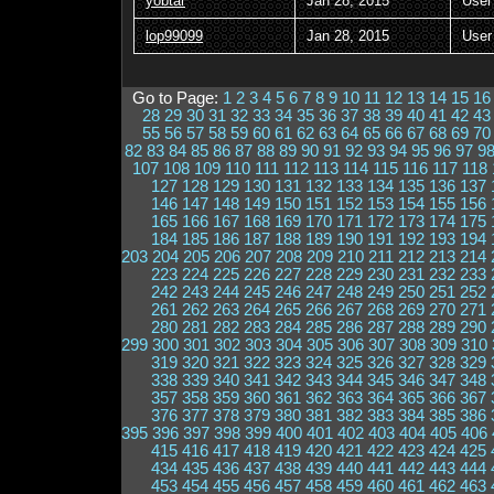
yobtar
Jan 28, 2015
User
lop99099
Jan 28, 2015
User
Go to Page:
1
2
3
4
5
6
7
8
9
10
11
12
13
14
15
16
28
29
30
31
32
33
34
35
36
37
38
39
40
41
42
43
55
56
57
58
59
60
61
62
63
64
65
66
67
68
69
70
82
83
84
85
86
87
88
89
90
91
92
93
94
95
96
97
9
107
108
109
110
111
112
113
114
115
116
117
118
127
128
129
130
131
132
133
134
135
136
137
146
147
148
149
150
151
152
153
154
155
156
165
166
167
168
169
170
171
172
173
174
175
184
185
186
187
188
189
190
191
192
193
194
203
204
205
206
207
208
209
210
211
212
213
214
223
224
225
226
227
228
229
230
231
232
233
242
243
244
245
246
247
248
249
250
251
252
261
262
263
264
265
266
267
268
269
270
271
280
281
282
283
284
285
286
287
288
289
290
299
300
301
302
303
304
305
306
307
308
309
310
319
320
321
322
323
324
325
326
327
328
329
338
339
340
341
342
343
344
345
346
347
348
357
358
359
360
361
362
363
364
365
366
367
376
377
378
379
380
381
382
383
384
385
386
395
396
397
398
399
400
401
402
403
404
405
406
415
416
417
418
419
420
421
422
423
424
425
434
435
436
437
438
439
440
441
442
443
444
453
454
455
456
457
458
459
460
461
462
463