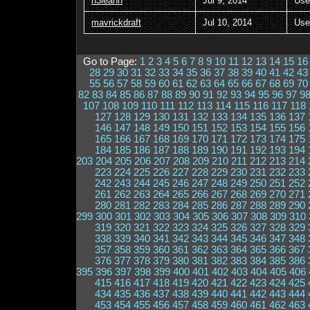
n3leann
Jul 9, 2014
Use
mavrickdraft
Jul 10, 2014
Use
Go to Page:
1
2
3
4
5
6
7
8
9
10
11
12
13
14
15
16
28
29
30
31
32
33
34
35
36
37
38
39
40
41
42
43
55
56
57
58
59
60
61
62
63
64
65
66
67
68
69
70
82
83
84
85
86
87
88
89
90
91
92
93
94
95
96
97
9
107
108
109
110
111
112
113
114
115
116
117
118
127
128
129
130
131
132
133
134
135
136
137
146
147
148
149
150
151
152
153
154
155
156
165
166
167
168
169
170
171
172
173
174
175
184
185
186
187
188
189
190
191
192
193
194
203
204
205
206
207
208
209
210
211
212
213
214
223
224
225
226
227
228
229
230
231
232
233
242
243
244
245
246
247
248
249
250
251
252
261
262
263
264
265
266
267
268
269
270
271
280
281
282
283
284
285
286
287
288
289
290
299
300
301
302
303
304
305
306
307
308
309
310
319
320
321
322
323
324
325
326
327
328
329
338
339
340
341
342
343
344
345
346
347
348
357
358
359
360
361
362
363
364
365
366
367
376
377
378
379
380
381
382
383
384
385
386
395
396
397
398
399
400
401
402
403
404
405
406
415
416
417
418
419
420
421
422
423
424
425
434
435
436
437
438
439
440
441
442
443
444
453
454
455
456
457
458
459
460
461
462
463