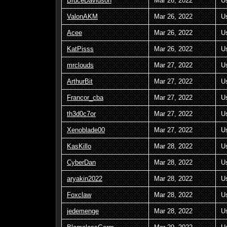
BruceDavidson
Mar 26, 2022
U
ValonAKM
Mar 26, 2022
U
Acee
Mar 26, 2022
U
KatPisss
Mar 26, 2022
U
mrclouds
Mar 27, 2022
U
ArthurBit
Mar 27, 2022
U
Francor_cba
Mar 27, 2022
U
th3d0c7or
Mar 27, 2022
U
Xenoblade00
Mar 27, 2022
U
KasKillo
Mar 28, 2022
U
CyberDan
Mar 28, 2022
U
aryakin2022
Mar 28, 2022
U
Foxclaw
Mar 28, 2022
U
jedemenge
Mar 28, 2022
U