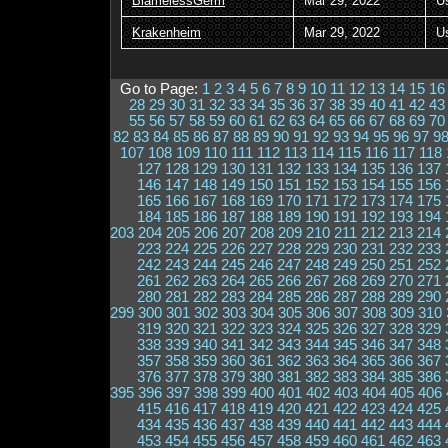
BlamelessGerm
Mar 29, 2022
U
Krakenheim
Mar 29, 2022
U
Go to Page:
1
2
3
4
5
6
7
8
9
10
11
12
13
14
15
16
28
29
30
31
32
33
34
35
36
37
38
39
40
41
42
43
55
56
57
58
59
60
61
62
63
64
65
66
67
68
69
70
82
83
84
85
86
87
88
89
90
91
92
93
94
95
96
97
9
107
108
109
110
111
112
113
114
115
116
117
118
127
128
129
130
131
132
133
134
135
136
137
146
147
148
149
150
151
152
153
154
155
156
165
166
167
168
169
170
171
172
173
174
175
184
185
186
187
188
189
190
191
192
193
194
203
204
205
206
207
208
209
210
211
212
213
214
223
224
225
226
227
228
229
230
231
232
233
242
243
244
245
246
247
248
249
250
251
252
261
262
263
264
265
266
267
268
269
270
271
280
281
282
283
284
285
286
287
288
289
290
299
300
301
302
303
304
305
306
307
308
309
310
319
320
321
322
323
324
325
326
327
328
329
338
339
340
341
342
343
344
345
346
347
348
357
358
359
360
361
362
363
364
365
366
367
376
377
378
379
380
381
382
383
384
385
386
395
396
397
398
399
400
401
402
403
404
405
406
415
416
417
418
419
420
421
422
423
424
425
434
435
436
437
438
439
440
441
442
443
444
453
454
455
456
457
458
459
460
461
462
463