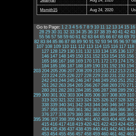
Seavyan
Aug 24, 2020
Us
Msmith15
Aug 24, 2020
Us
Go to Page:
1
2
3
4
5
6
7
8
9
10
11
12
13
14
15
16
28
29
30
31
32
33
34
35
36
37
38
39
40
41
42
43
55
56
57
58
59
60
61
62
63
64
65
66
67
68
69
70
82
83
84
85
86
87
88
89
90
91
92
93
94
95
96
97
9
107
108
109
110
111
112
113
114
115
116
117
118
127
128
129
130
131
132
133
134
135
136
137
146
147
148
149
150
151
152
153
154
155
156
165
166
167
168
169
170
171
172
173
174
175
184
185
186
187
188
189
190
191
192
193
194
203
204
205
206
207
208
209
210
211
212
213
214
223
224
225
226
227
228
229
230
231
232
233
242
243
244
245
246
247
248
249
250
251
252
261
262
263
264
265
266
267
268
269
270
271
280
281
282
283
284
285
286
287
288
289
290
299
300
301
302
303
304
305
306
307
308
309
310
319
320
321
322
323
324
325
326
327
328
329
338
339
340
341
342
343
344
345
346
347
348
357
358
359
360
361
362
363
364
365
366
367
376
377
378
379
380
381
382
383
384
385
386
395
396
397
398
399
400
401
402
403
404
405
406
415
416
417
418
419
420
421
422
423
424
425
434
435
436
437
438
439
440
441
442
443
444
453
454
455
456
457
458
459
460
461
462
463