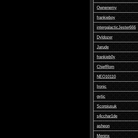
Ownenemy
frankieboy
intergalacticJester666
Dyldozer
Jarude
frankieb0y
ChiefRom
NEO10110
Ironic
gytic
Scorpiusuk
s4cchar1de
asheon
Meninx