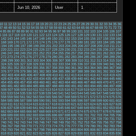
Jun 10, 2026
User
1
10
11
12
13
14
15
16
17
18
19
20
21
22
23
24
25
26
27
28
29
30
31
32
33
34
35
36
47
48
49
50
51
52
53
54
55
56
57
58
59
60
61
62
63
64
65
66
67
68
69
70
71
72
73
4
85
86
87
88
89
90
91
92
93
94
95
96
97
98
99
100
101
102
103
104
105
106
107
5
116
117
118
119
120
121
122
123
124
125
126
127
128
129
130
131
132
133
134
142
143
144
145
146
147
148
149
150
151
152
153
154
155
156
157
158
159
160
168
169
170
171
172
173
174
175
176
177
178
179
180
181
182
183
184
185
186
3
194
195
196
197
198
199
200
201
202
203
204
205
206
207
208
209
210
211
212
220
221
222
223
224
225
226
227
228
229
230
231
232
233
234
235
236
237
238
246
247
248
249
250
251
252
253
254
255
256
257
258
259
260
261
262
263
264
272
273
274
275
276
277
278
279
280
281
282
283
284
285
286
287
288
289
290
7
298
299
300
301
302
303
304
305
306
307
308
309
310
311
312
313
314
315
316
324
325
326
327
328
329
330
331
332
333
334
335
336
337
338
339
340
341
342
350
351
352
353
354
355
356
357
358
359
360
361
362
363
364
365
366
367
368
376
377
378
379
380
381
382
383
384
385
386
387
388
389
390
391
392
393
394
1
402
403
404
405
406
407
408
409
410
411
412
413
414
415
416
417
418
419
420
428
429
430
431
432
433
434
435
436
437
438
439
440
441
442
443
444
445
446
454
455
456
457
458
459
460
461
462
463
464
465
466
467
468
469
470
471
472
480
481
482
483
484
485
486
487
488
489
490
491
492
493
494
495
496
497
498
5
506
507
508
509
510
511
512
513
514
515
516
517
518
519
520
521
522
523
524
532
533
534
535
536
537
538
539
540
541
542
543
544
545
546
547
548
549
550
558
559
560
561
562
563
564
565
566
567
568
569
570
571
572
573
574
575
576
584
585
586
587
588
589
590
591
592
593
594
595
596
597
598
599
600
601
602
9
610
611
612
613
614
615
616
617
618
619
620
621
622
623
624
625
626
627
628
636
637
638
639
640
641
642
643
644
645
646
647
648
649
650
651
652
653
654
662
663
664
665
666
667
668
669
670
671
672
673
674
675
676
677
678
679
680
688
689
690
691
692
693
694
695
696
697
698
699
700
701
702
703
704
705
706
714
715
716
717
718
719
720
721
722
723
724
725
726
727
728
729
730
731
732
740
741
742
743
744
745
746
747
748
749
750
751
752
753
754
755
756
757
758
766
767
768
769
770
771
772
773
774
775
776
777
778
779
780
781
782
783
784
792
793
794
795
796
797
798
799
800
801
802
803
804
805
806
807
808
809
810
818
819
820
821
822
823
824
825
826
827
828
829
830
831
832
833
834
835
836