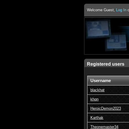
Welcome Guest,
Log In
Registered users
Username
blackhat
khqn
HeroicDemon2023
Karthak
Theonemaster34