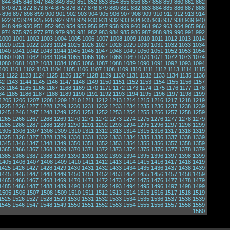
844
845
846
847
848
849
850
851
852
853
854
855
856
857
858
859
860
861
862
870
871
872
873
874
875
876
877
878
879
880
881
882
883
884
885
886
887
888
5
896
897
898
899
900
901
902
903
904
905
906
907
908
909
910
911
912
913
914
922
923
924
925
926
927
928
929
930
931
932
933
934
935
936
937
938
939
940
948
949
950
951
952
953
954
955
956
957
958
959
960
961
962
963
964
965
966
974
975
976
977
978
979
980
981
982
983
984
985
986
987
988
989
990
991
992
1000
1001
1002
1003
1004
1005
1006
1007
1008
1009
1010
1011
1012
1013
1014
1020
1021
1022
1023
1024
1025
1026
1027
1028
1029
1030
1031
1032
1033
1034
1040
1041
1042
1043
1044
1045
1046
1047
1048
1049
1050
1051
1052
1053
1054
1060
1061
1062
1063
1064
1065
1066
1067
1068
1069
1070
1071
1072
1073
1074
1080
1081
1082
1083
1084
1085
1086
1087
1088
1089
1090
1091
1092
1093
1094
100
1101
1102
1103
1104
1105
1106
1107
1108
1109
1110
1111
1112
1113
1114
1115
21
1122
1123
1124
1125
1126
1127
1128
1129
1130
1131
1132
1133
1134
1135
1136
42
1143
1144
1145
1146
1147
1148
1149
1150
1151
1152
1153
1154
1155
1156
1157
63
1164
1165
1166
1167
1168
1169
1170
1171
1172
1173
1174
1175
1176
1177
1178
84
1185
1186
1187
1188
1189
1190
1191
1192
1193
1194
1195
1196
1197
1198
1199
1205
1206
1207
1208
1209
1210
1211
1212
1213
1214
1215
1216
1217
1218
1219
1225
1226
1227
1228
1229
1230
1231
1232
1233
1234
1235
1236
1237
1238
1239
1245
1246
1247
1248
1249
1250
1251
1252
1253
1254
1255
1256
1257
1258
1259
1265
1266
1267
1268
1269
1270
1271
1272
1273
1274
1275
1276
1277
1278
1279
1285
1286
1287
1288
1289
1290
1291
1292
1293
1294
1295
1296
1297
1298
1299
1305
1306
1307
1308
1309
1310
1311
1312
1313
1314
1315
1316
1317
1318
1319
1325
1326
1327
1328
1329
1330
1331
1332
1333
1334
1335
1336
1337
1338
1339
1345
1346
1347
1348
1349
1350
1351
1352
1353
1354
1355
1356
1357
1358
1359
1365
1366
1367
1368
1369
1370
1371
1372
1373
1374
1375
1376
1377
1378
1379
1385
1386
1387
1388
1389
1390
1391
1392
1393
1394
1395
1396
1397
1398
1399
1405
1406
1407
1408
1409
1410
1411
1412
1413
1414
1415
1416
1417
1418
1419
1425
1426
1427
1428
1429
1430
1431
1432
1433
1434
1435
1436
1437
1438
1439
1445
1446
1447
1448
1449
1450
1451
1452
1453
1454
1455
1456
1457
1458
1459
1465
1466
1467
1468
1469
1470
1471
1472
1473
1474
1475
1476
1477
1478
1479
1485
1486
1487
1488
1489
1490
1491
1492
1493
1494
1495
1496
1497
1498
1499
1505
1506
1507
1508
1509
1510
1511
1512
1513
1514
1515
1516
1517
1518
1519
1525
1526
1527
1528
1529
1530
1531
1532
1533
1534
1535
1536
1537
1538
1539
1545
1546
1547
1548
1549
1550
1551
1552
1553
1554
1555
1556
1557
1558
1559
1560