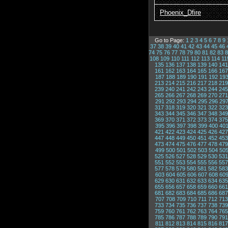
Phoenix_Dfire
Go to Page:
1
2
3
4
5
6
7
8
9
37
38
39
40
41
42
43
44
45
46
74
75
76
77
78
79
80
81
82
83
8
108
109
110
111
112
113
114
11
135
136
137
138
139
140
141
161
162
163
164
165
166
167
187
188
189
190
191
192
19
213
214
215
216
217
218
219
239
240
241
242
243
244
245
265
266
267
268
269
270
271
291
292
293
294
295
296
29
317
318
319
320
321
322
323
343
344
345
346
347
348
349
369
370
371
372
373
374
375
395
396
397
398
399
400
40
421
422
423
424
425
426
427
447
448
449
450
451
452
453
473
474
475
476
477
478
479
499
500
501
502
503
504
50
525
526
527
528
529
530
531
551
552
553
554
555
556
557
577
578
579
580
581
582
583
603
604
605
606
607
608
60
629
630
631
632
633
634
635
655
656
657
658
659
660
661
681
682
683
684
685
686
687
707
708
709
710
711
712
713
733
734
735
736
737
738
739
759
760
761
762
763
764
765
785
786
787
788
789
790
791
811
812
813
814
815
816
817