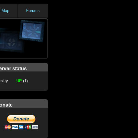
d Map
Forums
erver status
ality
UP
(1)
onate