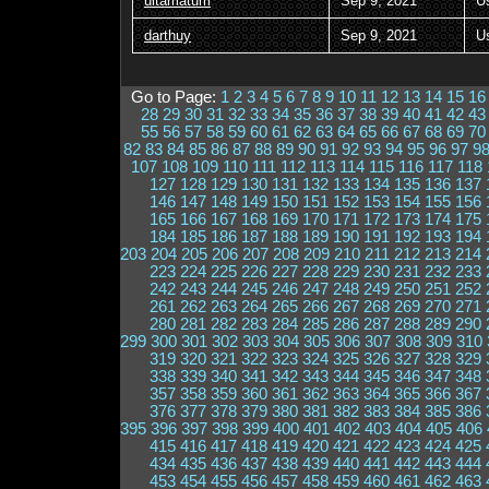
ultamatum
Sep 9, 2021
U
darthuy
Sep 9, 2021
U
Go to Page:
1
2
3
4
5
6
7
8
9
10
11
12
13
14
15
16
28
29
30
31
32
33
34
35
36
37
38
39
40
41
42
43
55
56
57
58
59
60
61
62
63
64
65
66
67
68
69
70
82
83
84
85
86
87
88
89
90
91
92
93
94
95
96
97
9
107
108
109
110
111
112
113
114
115
116
117
118
127
128
129
130
131
132
133
134
135
136
137
146
147
148
149
150
151
152
153
154
155
156
165
166
167
168
169
170
171
172
173
174
175
184
185
186
187
188
189
190
191
192
193
194
203
204
205
206
207
208
209
210
211
212
213
214
223
224
225
226
227
228
229
230
231
232
233
242
243
244
245
246
247
248
249
250
251
252
261
262
263
264
265
266
267
268
269
270
271
280
281
282
283
284
285
286
287
288
289
290
299
300
301
302
303
304
305
306
307
308
309
310
319
320
321
322
323
324
325
326
327
328
329
338
339
340
341
342
343
344
345
346
347
348
357
358
359
360
361
362
363
364
365
366
367
376
377
378
379
380
381
382
383
384
385
386
395
396
397
398
399
400
401
402
403
404
405
406
415
416
417
418
419
420
421
422
423
424
425
434
435
436
437
438
439
440
441
442
443
444
453
454
455
456
457
458
459
460
461
462
463