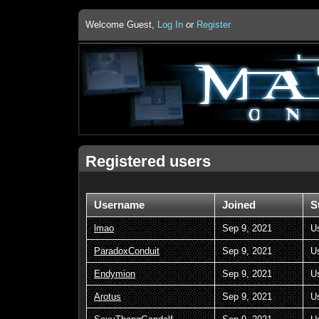
Welcome Guest,
Log In
or
Register
Registered users
Username
Joined
S
lmao
Sep 9, 2021
U
ParadoxConduit
Sep 9, 2021
U
Endymion
Sep 9, 2021
U
Arotus
Sep 9, 2021
U