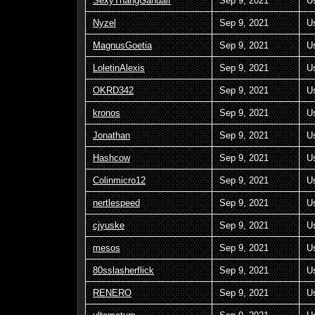
SexyThangGandalf
Sep 9, 2021
U
Nyzel
Sep 9, 2021
U
MagnusGoetia
Sep 9, 2021
U
LoletinAlexis
Sep 9, 2021
U
OKRD342
Sep 9, 2021
U
kronos
Sep 9, 2021
U
Jonathan
Sep 9, 2021
U
Hashcow
Sep 9, 2021
U
Colinmicro12
Sep 9, 2021
U
nertlespeed
Sep 9, 2021
U
cjyuske
Sep 9, 2021
U
mesos
Sep 9, 2021
U
80sslasherflick
Sep 9, 2021
U
RENERO
Sep 9, 2021
U