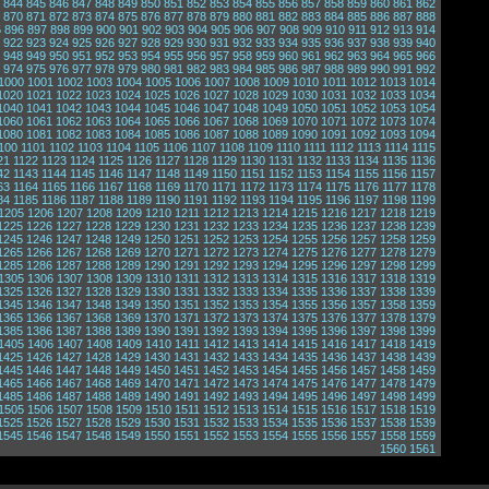
844
845
846
847
848
849
850
851
852
853
854
855
856
857
858
859
860
861
862
870
871
872
873
874
875
876
877
878
879
880
881
882
883
884
885
886
887
888
5
896
897
898
899
900
901
902
903
904
905
906
907
908
909
910
911
912
913
914
922
923
924
925
926
927
928
929
930
931
932
933
934
935
936
937
938
939
940
948
949
950
951
952
953
954
955
956
957
958
959
960
961
962
963
964
965
966
974
975
976
977
978
979
980
981
982
983
984
985
986
987
988
989
990
991
992
1000
1001
1002
1003
1004
1005
1006
1007
1008
1009
1010
1011
1012
1013
1014
1020
1021
1022
1023
1024
1025
1026
1027
1028
1029
1030
1031
1032
1033
1034
1040
1041
1042
1043
1044
1045
1046
1047
1048
1049
1050
1051
1052
1053
1054
1060
1061
1062
1063
1064
1065
1066
1067
1068
1069
1070
1071
1072
1073
1074
1080
1081
1082
1083
1084
1085
1086
1087
1088
1089
1090
1091
1092
1093
1094
100
1101
1102
1103
1104
1105
1106
1107
1108
1109
1110
1111
1112
1113
1114
1115
21
1122
1123
1124
1125
1126
1127
1128
1129
1130
1131
1132
1133
1134
1135
1136
42
1143
1144
1145
1146
1147
1148
1149
1150
1151
1152
1153
1154
1155
1156
1157
63
1164
1165
1166
1167
1168
1169
1170
1171
1172
1173
1174
1175
1176
1177
1178
84
1185
1186
1187
1188
1189
1190
1191
1192
1193
1194
1195
1196
1197
1198
1199
1205
1206
1207
1208
1209
1210
1211
1212
1213
1214
1215
1216
1217
1218
1219
1225
1226
1227
1228
1229
1230
1231
1232
1233
1234
1235
1236
1237
1238
1239
1245
1246
1247
1248
1249
1250
1251
1252
1253
1254
1255
1256
1257
1258
1259
1265
1266
1267
1268
1269
1270
1271
1272
1273
1274
1275
1276
1277
1278
1279
1285
1286
1287
1288
1289
1290
1291
1292
1293
1294
1295
1296
1297
1298
1299
1305
1306
1307
1308
1309
1310
1311
1312
1313
1314
1315
1316
1317
1318
1319
1325
1326
1327
1328
1329
1330
1331
1332
1333
1334
1335
1336
1337
1338
1339
1345
1346
1347
1348
1349
1350
1351
1352
1353
1354
1355
1356
1357
1358
1359
1365
1366
1367
1368
1369
1370
1371
1372
1373
1374
1375
1376
1377
1378
1379
1385
1386
1387
1388
1389
1390
1391
1392
1393
1394
1395
1396
1397
1398
1399
1405
1406
1407
1408
1409
1410
1411
1412
1413
1414
1415
1416
1417
1418
1419
1425
1426
1427
1428
1429
1430
1431
1432
1433
1434
1435
1436
1437
1438
1439
1445
1446
1447
1448
1449
1450
1451
1452
1453
1454
1455
1456
1457
1458
1459
1465
1466
1467
1468
1469
1470
1471
1472
1473
1474
1475
1476
1477
1478
1479
1485
1486
1487
1488
1489
1490
1491
1492
1493
1494
1495
1496
1497
1498
1499
1505
1506
1507
1508
1509
1510
1511
1512
1513
1514
1515
1516
1517
1518
1519
1525
1526
1527
1528
1529
1530
1531
1532
1533
1534
1535
1536
1537
1538
1539
1545
1546
1547
1548
1549
1550
1551
1552
1553
1554
1555
1556
1557
1558
1559
1560
1561