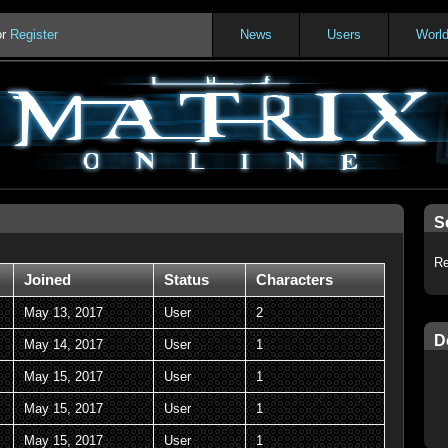
or
Register
News
Users
Worl
S
Re
Joined
Status
Characters
May 13, 2017
User
2
D
May 14, 2017
User
1
May 15, 2017
User
1
May 15, 2017
User
1
May 15, 2017
User
1