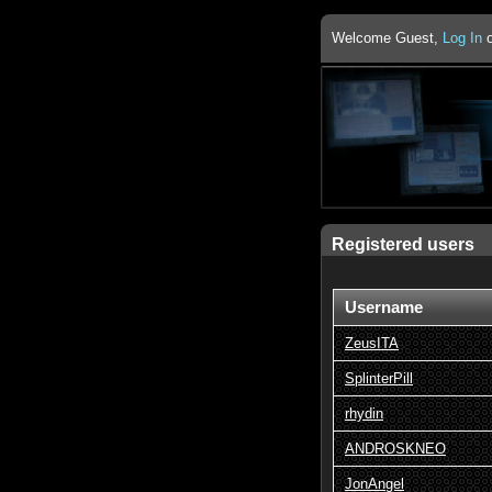
Welcome Guest,
Log In
Registered users
Username
ZeusITA
SplinterPill
rhydin
ANDROSKNEO
JonAngel