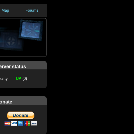
d Map
Forums
erver status
ality
UP
(0)
onate