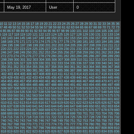
May 19, 2017
User
0
10
11
12
13
14
15
16
17
18
19
20
21
22
23
24
25
26
27
28
29
30
31
32
33
34
35
36
47
48
49
50
51
52
53
54
55
56
57
58
59
60
61
62
63
64
65
66
67
68
69
70
71
72
73
4
85
86
87
88
89
90
91
92
93
94
95
96
97
98
99
100
101
102
103
104
105
106
107
5
116
117
118
119
120
121
122
123
124
125
126
127
128
129
130
131
132
133
134
142
143
144
145
146
147
148
149
150
151
152
153
154
155
156
157
158
159
160
168
169
170
171
172
173
174
175
176
177
178
179
180
181
182
183
184
185
186
3
194
195
196
197
198
199
200
201
202
203
204
205
206
207
208
209
210
211
212
220
221
222
223
224
225
226
227
228
229
230
231
232
233
234
235
236
237
238
246
247
248
249
250
251
252
253
254
255
256
257
258
259
260
261
262
263
264
272
273
274
275
276
277
278
279
280
281
282
283
284
285
286
287
288
289
290
7
298
299
300
301
302
303
304
305
306
307
308
309
310
311
312
313
314
315
316
324
325
326
327
328
329
330
331
332
333
334
335
336
337
338
339
340
341
342
350
351
352
353
354
355
356
357
358
359
360
361
362
363
364
365
366
367
368
376
377
378
379
380
381
382
383
384
385
386
387
388
389
390
391
392
393
394
1
402
403
404
405
406
407
408
409
410
411
412
413
414
415
416
417
418
419
420
428
429
430
431
432
433
434
435
436
437
438
439
440
441
442
443
444
445
446
454
455
456
457
458
459
460
461
462
463
464
465
466
467
468
469
470
471
472
480
481
482
483
484
485
486
487
488
489
490
491
492
493
494
495
496
497
498
5
506
507
508
509
510
511
512
513
514
515
516
517
518
519
520
521
522
523
524
532
533
534
535
536
537
538
539
540
541
542
543
544
545
546
547
548
549
550
558
559
560
561
562
563
564
565
566
567
568
569
570
571
572
573
574
575
576
584
585
586
587
588
589
590
591
592
593
594
595
596
597
598
599
600
601
602
9
610
611
612
613
614
615
616
617
618
619
620
621
622
623
624
625
626
627
628
636
637
638
639
640
641
642
643
644
645
646
647
648
649
650
651
652
653
654
662
663
664
665
666
667
668
669
670
671
672
673
674
675
676
677
678
679
680
688
689
690
691
692
693
694
695
696
697
698
699
700
701
702
703
704
705
706
714
715
716
717
718
719
720
721
722
723
724
725
726
727
728
729
730
731
732
740
741
742
743
744
745
746
747
748
749
750
751
752
753
754
755
756
757
758
766
767
768
769
770
771
772
773
774
775
776
777
778
779
780
781
782
783
784
792
793
794
795
796
797
798
799
800
801
802
803
804
805
806
807
808
809
810
818
819
820
821
822
823
824
825
826
827
828
829
830
831
832
833
834
835
836