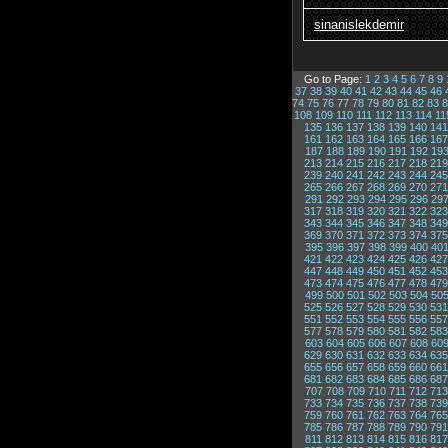
sinanislekdemir
Go to Page:
1
2
3
4
5
6
7
8
9
37
38
39
40
41
42
43
44
45
46
74
75
76
77
78
79
80
81
82
83
8
108
109
110
111
112
113
114
11
135
136
137
138
139
140
141
161
162
163
164
165
166
167
187
188
189
190
191
192
19
213
214
215
216
217
218
219
239
240
241
242
243
244
245
265
266
267
268
269
270
271
291
292
293
294
295
296
29
317
318
319
320
321
322
323
343
344
345
346
347
348
349
369
370
371
372
373
374
375
395
396
397
398
399
400
40
421
422
423
424
425
426
427
447
448
449
450
451
452
453
473
474
475
476
477
478
479
499
500
501
502
503
504
50
525
526
527
528
529
530
531
551
552
553
554
555
556
557
577
578
579
580
581
582
583
603
604
605
606
607
608
60
629
630
631
632
633
634
635
655
656
657
658
659
660
661
681
682
683
684
685
686
687
707
708
709
710
711
712
713
733
734
735
736
737
738
739
759
760
761
762
763
764
765
785
786
787
788
789
790
791
811
812
813
814
815
816
817