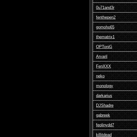
0u71and3r
fenthepen2
gomoho65
thematrix1
OPToniG
Arvaril
FenXXX
neko
monology
darkarius
DJShadre
gabreek
feolinydd7
killitdead