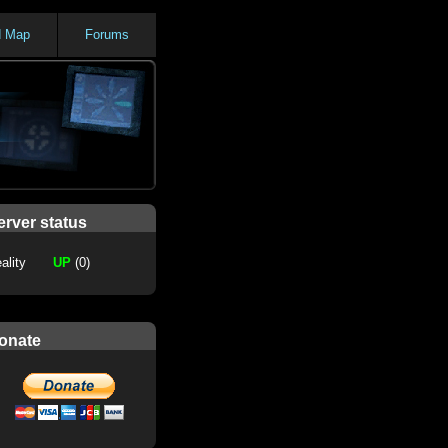
d Map
Forums
erver status
ality
UP
(0)
onate