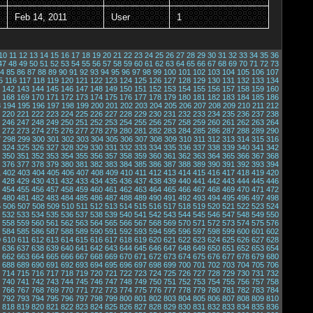
Feb 14, 2011
User
1
10
11
12
13
14
15
16
17
18
19
20
21
22
23
24
25
26
27
28
29
30
31
32
33
34
35
36
47
48
49
50
51
52
53
54
55
56
57
58
59
60
61
62
63
64
65
66
67
68
69
70
71
72
73
4
85
86
87
88
89
90
91
92
93
94
95
96
97
98
99
100
101
102
103
104
105
106
107
5
116
117
118
119
120
121
122
123
124
125
126
127
128
129
130
131
132
133
134
142
143
144
145
146
147
148
149
150
151
152
153
154
155
156
157
158
159
160
168
169
170
171
172
173
174
175
176
177
178
179
180
181
182
183
184
185
186
3
194
195
196
197
198
199
200
201
202
203
204
205
206
207
208
209
210
211
212
220
221
222
223
224
225
226
227
228
229
230
231
232
233
234
235
236
237
238
246
247
248
249
250
251
252
253
254
255
256
257
258
259
260
261
262
263
264
272
273
274
275
276
277
278
279
280
281
282
283
284
285
286
287
288
289
290
7
298
299
300
301
302
303
304
305
306
307
308
309
310
311
312
313
314
315
316
324
325
326
327
328
329
330
331
332
333
334
335
336
337
338
339
340
341
342
350
351
352
353
354
355
356
357
358
359
360
361
362
363
364
365
366
367
368
376
377
378
379
380
381
382
383
384
385
386
387
388
389
390
391
392
393
394
1
402
403
404
405
406
407
408
409
410
411
412
413
414
415
416
417
418
419
420
428
429
430
431
432
433
434
435
436
437
438
439
440
441
442
443
444
445
446
454
455
456
457
458
459
460
461
462
463
464
465
466
467
468
469
470
471
472
480
481
482
483
484
485
486
487
488
489
490
491
492
493
494
495
496
497
498
5
506
507
508
509
510
511
512
513
514
515
516
517
518
519
520
521
522
523
524
532
533
534
535
536
537
538
539
540
541
542
543
544
545
546
547
548
549
550
558
559
560
561
562
563
564
565
566
567
568
569
570
571
572
573
574
575
576
584
585
586
587
588
589
590
591
592
593
594
595
596
597
598
599
600
601
602
9
610
611
612
613
614
615
616
617
618
619
620
621
622
623
624
625
626
627
628
636
637
638
639
640
641
642
643
644
645
646
647
648
649
650
651
652
653
654
662
663
664
665
666
667
668
669
670
671
672
673
674
675
676
677
678
679
680
688
689
690
691
692
693
694
695
696
697
698
699
700
701
702
703
704
705
706
714
715
716
717
718
719
720
721
722
723
724
725
726
727
728
729
730
731
732
740
741
742
743
744
745
746
747
748
749
750
751
752
753
754
755
756
757
758
766
767
768
769
770
771
772
773
774
775
776
777
778
779
780
781
782
783
784
792
793
794
795
796
797
798
799
800
801
802
803
804
805
806
807
808
809
810
818
819
820
821
822
823
824
825
826
827
828
829
830
831
832
833
834
835
836