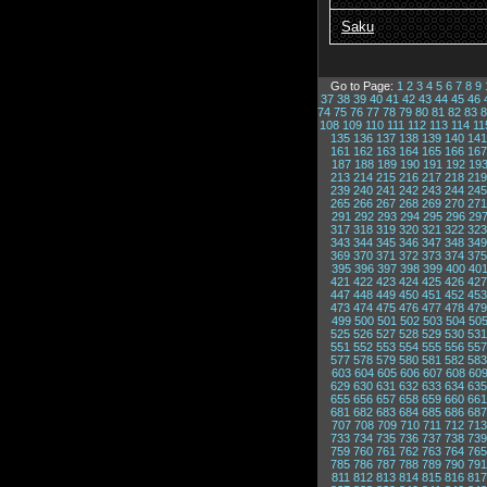
Saku
Go to Page:
1
2
3
4
5
6
7
8
9
37
38
39
40
41
42
43
44
45
46
74
75
76
77
78
79
80
81
82
83
8
108
109
110
111
112
113
114
11
135
136
137
138
139
140
141
161
162
163
164
165
166
167
187
188
189
190
191
192
19
213
214
215
216
217
218
219
239
240
241
242
243
244
245
265
266
267
268
269
270
271
291
292
293
294
295
296
29
317
318
319
320
321
322
323
343
344
345
346
347
348
349
369
370
371
372
373
374
375
395
396
397
398
399
400
40
421
422
423
424
425
426
427
447
448
449
450
451
452
453
473
474
475
476
477
478
479
499
500
501
502
503
504
50
525
526
527
528
529
530
531
551
552
553
554
555
556
557
577
578
579
580
581
582
583
603
604
605
606
607
608
60
629
630
631
632
633
634
635
655
656
657
658
659
660
661
681
682
683
684
685
686
687
707
708
709
710
711
712
713
733
734
735
736
737
738
739
759
760
761
762
763
764
765
785
786
787
788
789
790
791
811
812
813
814
815
816
817