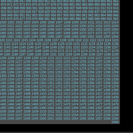
844
845
846
847
848
849
850
851
852
853
854
855
856
857
858
859
860
861
862
870
871
872
873
874
875
876
877
878
879
880
881
882
883
884
885
886
887
888
5
896
897
898
899
900
901
902
903
904
905
906
907
908
909
910
911
912
913
914
922
923
924
925
926
927
928
929
930
931
932
933
934
935
936
937
938
939
940
948
949
950
951
952
953
954
955
956
957
958
959
960
961
962
963
964
965
966
974
975
976
977
978
979
980
981
982
983
984
985
986
987
988
989
990
991
992
1000
1001
1002
1003
1004
1005
1006
1007
1008
1009
1010
1011
1012
1013
1014
1020
1021
1022
1023
1024
1025
1026
1027
1028
1029
1030
1031
1032
1033
1034
1040
1041
1042
1043
1044
1045
1046
1047
1048
1049
1050
1051
1052
1053
1054
1060
1061
1062
1063
1064
1065
1066
1067
1068
1069
1070
1071
1072
1073
1074
1080
1081
1082
1083
1084
1085
1086
1087
1088
1089
1090
1091
1092
1093
1094
100
1101
1102
1103
1104
1105
1106
1107
1108
1109
1110
1111
1112
1113
1114
1115
21
1122
1123
1124
1125
1126
1127
1128
1129
1130
1131
1132
1133
1134
1135
1136
42
1143
1144
1145
1146
1147
1148
1149
1150
1151
1152
1153
1154
1155
1156
1157
63
1164
1165
1166
1167
1168
1169
1170
1171
1172
1173
1174
1175
1176
1177
1178
84
1185
1186
1187
1188
1189
1190
1191
1192
1193
1194
1195
1196
1197
1198
1199
1205
1206
1207
1208
1209
1210
1211
1212
1213
1214
1215
1216
1217
1218
1219
1225
1226
1227
1228
1229
1230
1231
1232
1233
1234
1235
1236
1237
1238
1239
1245
1246
1247
1248
1249
1250
1251
1252
1253
1254
1255
1256
1257
1258
1259
1265
1266
1267
1268
1269
1270
1271
1272
1273
1274
1275
1276
1277
1278
1279
1285
1286
1287
1288
1289
1290
1291
1292
1293
1294
1295
1296
1297
1298
1299
1305
1306
1307
1308
1309
1310
1311
1312
1313
1314
1315
1316
1317
1318
1319
1325
1326
1327
1328
1329
1330
1331
1332
1333
1334
1335
1336
1337
1338
1339
1345
1346
1347
1348
1349
1350
1351
1352
1353
1354
1355
1356
1357
1358
1359
1365
1366
1367
1368
1369
1370
1371
1372
1373
1374
1375
1376
1377
1378
1379
1385
1386
1387
1388
1389
1390
1391
1392
1393
1394
1395
1396
1397
1398
1399
1405
1406
1407
1408
1409
1410
1411
1412
1413
1414
1415
1416
1417
1418
1419
1425
1426
1427
1428
1429
1430
1431
1432
1433
1434
1435
1436
1437
1438
1439
1445
1446
1447
1448
1449
1450
1451
1452
1453
1454
1455
1456
1457
1458
1459
1465
1466
1467
1468
1469
1470
1471
1472
1473
1474
1475
1476
1477
1478
1479
1485
1486
1487
1488
1489
1490
1491
1492
1493
1494
1495
1496
1497
1498
1499
1505
1506
1507
1508
1509
1510
1511
1512
1513
1514
1515
1516
1517
1518
1519
1525
1526
1527
1528
1529
1530
1531
1532
1533
1534
1535
1536
1537
1538
1539
1545
1546
1547
1548
1549
1550
1551
1552
1553
1554
1555
1556
1557
1558
1559
1560