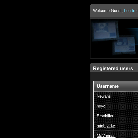
Welcome Guest,
Log In
Registered users
Username
Newans
noyo
Emokiller
mightyldw
MaVannas