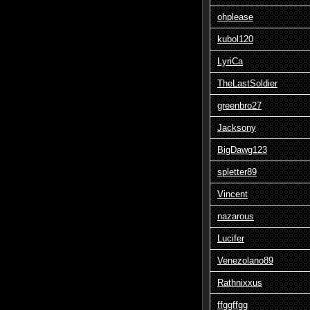
ohplease
kubol120
LyriCa
TheLastSoldier
greenbro27
Jacksony
BigDawg123
spletter89
Vincent
nazarous
Lucifer
Venezolano89
Rathnixxus
ffggffgg