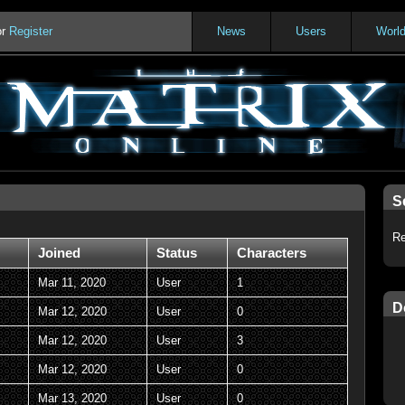
or
Register
News
Users
Worl
S
Re
Joined
Status
Characters
Mar 11, 2020
User
1
D
Mar 12, 2020
User
0
Mar 12, 2020
User
3
Mar 12, 2020
User
0
Mar 13, 2020
User
0