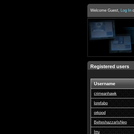
Welcome Guest,
Log In
Registered users
Username
crimeanhawk
lorefabo
orkpod
BelteshazzarIsNeo
Irru