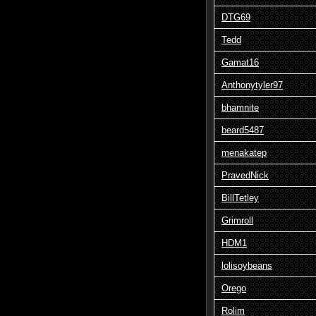
DTG69
Tedd
Gamat16
Anthonytyler97
bhamnite
beard5487
menakatep
PravedNick
BillTetley
Grimroll
HDM1
lolisoybeans
Orego
Rolim