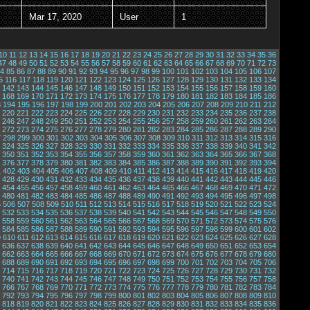
Mar 17, 2020
User
1
10
11
12
13
14
15
16
17
18
19
20
21
22
23
24
25
26
27
28
29
30
31
32
33
34
35
36
47
48
49
50
51
52
53
54
55
56
57
58
59
60
61
62
63
64
65
66
67
68
69
70
71
72
73
4
85
86
87
88
89
90
91
92
93
94
95
96
97
98
99
100
101
102
103
104
105
106
107
5
116
117
118
119
120
121
122
123
124
125
126
127
128
129
130
131
132
133
134
142
143
144
145
146
147
148
149
150
151
152
153
154
155
156
157
158
159
160
168
169
170
171
172
173
174
175
176
177
178
179
180
181
182
183
184
185
186
3
194
195
196
197
198
199
200
201
202
203
204
205
206
207
208
209
210
211
212
220
221
222
223
224
225
226
227
228
229
230
231
232
233
234
235
236
237
238
246
247
248
249
250
251
252
253
254
255
256
257
258
259
260
261
262
263
264
272
273
274
275
276
277
278
279
280
281
282
283
284
285
286
287
288
289
290
7
298
299
300
301
302
303
304
305
306
307
308
309
310
311
312
313
314
315
316
324
325
326
327
328
329
330
331
332
333
334
335
336
337
338
339
340
341
342
350
351
352
353
354
355
356
357
358
359
360
361
362
363
364
365
366
367
368
376
377
378
379
380
381
382
383
384
385
386
387
388
389
390
391
392
393
394
1
402
403
404
405
406
407
408
409
410
411
412
413
414
415
416
417
418
419
420
428
429
430
431
432
433
434
435
436
437
438
439
440
441
442
443
444
445
446
454
455
456
457
458
459
460
461
462
463
464
465
466
467
468
469
470
471
472
480
481
482
483
484
485
486
487
488
489
490
491
492
493
494
495
496
497
498
5
506
507
508
509
510
511
512
513
514
515
516
517
518
519
520
521
522
523
524
532
533
534
535
536
537
538
539
540
541
542
543
544
545
546
547
548
549
550
558
559
560
561
562
563
564
565
566
567
568
569
570
571
572
573
574
575
576
584
585
586
587
588
589
590
591
592
593
594
595
596
597
598
599
600
601
602
9
610
611
612
613
614
615
616
617
618
619
620
621
622
623
624
625
626
627
628
636
637
638
639
640
641
642
643
644
645
646
647
648
649
650
651
652
653
654
662
663
664
665
666
667
668
669
670
671
672
673
674
675
676
677
678
679
680
688
689
690
691
692
693
694
695
696
697
698
699
700
701
702
703
704
705
706
714
715
716
717
718
719
720
721
722
723
724
725
726
727
728
729
730
731
732
740
741
742
743
744
745
746
747
748
749
750
751
752
753
754
755
756
757
758
766
767
768
769
770
771
772
773
774
775
776
777
778
779
780
781
782
783
784
792
793
794
795
796
797
798
799
800
801
802
803
804
805
806
807
808
809
810
818
819
820
821
822
823
824
825
826
827
828
829
830
831
832
833
834
835
836