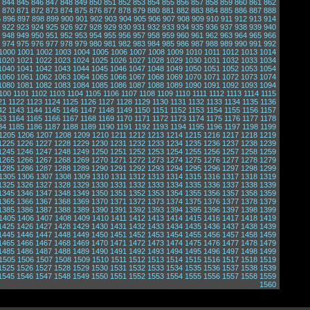
844
845
846
847
848
849
850
851
852
853
854
855
856
857
858
859
860
861
862
870
871
872
873
874
875
876
877
878
879
880
881
882
883
884
885
886
887
888
5
896
897
898
899
900
901
902
903
904
905
906
907
908
909
910
911
912
913
914
922
923
924
925
926
927
928
929
930
931
932
933
934
935
936
937
938
939
940
948
949
950
951
952
953
954
955
956
957
958
959
960
961
962
963
964
965
966
974
975
976
977
978
979
980
981
982
983
984
985
986
987
988
989
990
991
992
1000
1001
1002
1003
1004
1005
1006
1007
1008
1009
1010
1011
1012
1013
1014
1020
1021
1022
1023
1024
1025
1026
1027
1028
1029
1030
1031
1032
1033
1034
1040
1041
1042
1043
1044
1045
1046
1047
1048
1049
1050
1051
1052
1053
1054
1060
1061
1062
1063
1064
1065
1066
1067
1068
1069
1070
1071
1072
1073
1074
1080
1081
1082
1083
1084
1085
1086
1087
1088
1089
1090
1091
1092
1093
1094
100
1101
1102
1103
1104
1105
1106
1107
1108
1109
1110
1111
1112
1113
1114
1115
21
1122
1123
1124
1125
1126
1127
1128
1129
1130
1131
1132
1133
1134
1135
1136
42
1143
1144
1145
1146
1147
1148
1149
1150
1151
1152
1153
1154
1155
1156
1157
63
1164
1165
1166
1167
1168
1169
1170
1171
1172
1173
1174
1175
1176
1177
1178
84
1185
1186
1187
1188
1189
1190
1191
1192
1193
1194
1195
1196
1197
1198
1199
1205
1206
1207
1208
1209
1210
1211
1212
1213
1214
1215
1216
1217
1218
1219
1225
1226
1227
1228
1229
1230
1231
1232
1233
1234
1235
1236
1237
1238
1239
1245
1246
1247
1248
1249
1250
1251
1252
1253
1254
1255
1256
1257
1258
1259
1265
1266
1267
1268
1269
1270
1271
1272
1273
1274
1275
1276
1277
1278
1279
1285
1286
1287
1288
1289
1290
1291
1292
1293
1294
1295
1296
1297
1298
1299
1305
1306
1307
1308
1309
1310
1311
1312
1313
1314
1315
1316
1317
1318
1319
1325
1326
1327
1328
1329
1330
1331
1332
1333
1334
1335
1336
1337
1338
1339
1345
1346
1347
1348
1349
1350
1351
1352
1353
1354
1355
1356
1357
1358
1359
1365
1366
1367
1368
1369
1370
1371
1372
1373
1374
1375
1376
1377
1378
1379
1385
1386
1387
1388
1389
1390
1391
1392
1393
1394
1395
1396
1397
1398
1399
1405
1406
1407
1408
1409
1410
1411
1412
1413
1414
1415
1416
1417
1418
1419
1425
1426
1427
1428
1429
1430
1431
1432
1433
1434
1435
1436
1437
1438
1439
1445
1446
1447
1448
1449
1450
1451
1452
1453
1454
1455
1456
1457
1458
1459
1465
1466
1467
1468
1469
1470
1471
1472
1473
1474
1475
1476
1477
1478
1479
1485
1486
1487
1488
1489
1490
1491
1492
1493
1494
1495
1496
1497
1498
1499
1505
1506
1507
1508
1509
1510
1511
1512
1513
1514
1515
1516
1517
1518
1519
1525
1526
1527
1528
1529
1530
1531
1532
1533
1534
1535
1536
1537
1538
1539
1545
1546
1547
1548
1549
1550
1551
1552
1553
1554
1555
1556
1557
1558
1559
1560