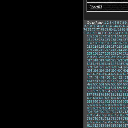
Jhart03
Go to Page:
1
2
3
4
5
6
7
8
9
37
38
39
40
41
42
43
44
45
46
74
75
76
77
78
79
80
81
82
83
8
108
109
110
111
112
113
114
11
135
136
137
138
139
140
141
161
162
163
164
165
166
167
187
188
189
190
191
192
19
213
214
215
216
217
218
219
239
240
241
242
243
244
245
265
266
267
268
269
270
271
291
292
293
294
295
296
29
317
318
319
320
321
322
323
343
344
345
346
347
348
349
369
370
371
372
373
374
375
395
396
397
398
399
400
40
421
422
423
424
425
426
427
447
448
449
450
451
452
453
473
474
475
476
477
478
479
499
500
501
502
503
504
50
525
526
527
528
529
530
531
551
552
553
554
555
556
557
577
578
579
580
581
582
583
603
604
605
606
607
608
60
629
630
631
632
633
634
635
655
656
657
658
659
660
661
681
682
683
684
685
686
687
707
708
709
710
711
712
713
733
734
735
736
737
738
739
759
760
761
762
763
764
765
785
786
787
788
789
790
791
811
812
813
814
815
816
817