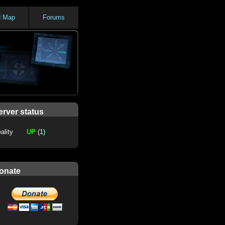
d Map
Forums
erver status
ality
UP
(1)
onate