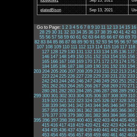
lop990991
Sep 13, 2021
Us
elatedBison
Sep 13, 2021
Us
Go to Page:
1
2
3
4
5
6
7
8
9
10
11
12
13
14
15
16
28
29
30
31
32
33
34
35
36
37
38
39
40
41
42
43
55
56
57
58
59
60
61
62
63
64
65
66
67
68
69
70
82
83
84
85
86
87
88
89
90
91
92
93
94
95
96
97
9
107
108
109
110
111
112
113
114
115
116
117
118
127
128
129
130
131
132
133
134
135
136
137
146
147
148
149
150
151
152
153
154
155
156
165
166
167
168
169
170
171
172
173
174
175
184
185
186
187
188
189
190
191
192
193
194
203
204
205
206
207
208
209
210
211
212
213
214
223
224
225
226
227
228
229
230
231
232
233
242
243
244
245
246
247
248
249
250
251
252
261
262
263
264
265
266
267
268
269
270
271
280
281
282
283
284
285
286
287
288
289
290
299
300
301
302
303
304
305
306
307
308
309
310
319
320
321
322
323
324
325
326
327
328
329
338
339
340
341
342
343
344
345
346
347
348
357
358
359
360
361
362
363
364
365
366
367
376
377
378
379
380
381
382
383
384
385
386
395
396
397
398
399
400
401
402
403
404
405
406
415
416
417
418
419
420
421
422
423
424
425
434
435
436
437
438
439
440
441
442
443
444
453
454
455
456
457
458
459
460
461
462
463