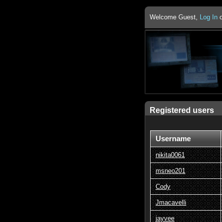
Welcome Guest,
Log In
Registered users
Username
nikita0061
msneo201
Cody
Jmacavelli
jayvee