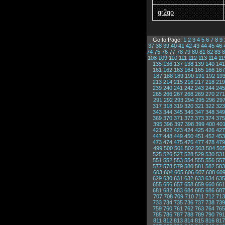
gr2go
Go to Page:
1
2
3
4
5
6
7
8
9
37
38
39
40
41
42
43
44
45
46
74
75
76
77
78
79
80
81
82
83
8
108
109
110
111
112
113
114
11
135
136
137
138
139
140
141
161
162
163
164
165
166
167
187
188
189
190
191
192
19
213
214
215
216
217
218
219
239
240
241
242
243
244
245
265
266
267
268
269
270
271
291
292
293
294
295
296
29
317
318
319
320
321
322
323
343
344
345
346
347
348
349
369
370
371
372
373
374
375
395
396
397
398
399
400
40
421
422
423
424
425
426
427
447
448
449
450
451
452
453
473
474
475
476
477
478
479
499
500
501
502
503
504
50
525
526
527
528
529
530
531
551
552
553
554
555
556
557
577
578
579
580
581
582
583
603
604
605
606
607
608
60
629
630
631
632
633
634
635
655
656
657
658
659
660
661
681
682
683
684
685
686
687
707
708
709
710
711
712
713
733
734
735
736
737
738
739
759
760
761
762
763
764
765
785
786
787
788
789
790
791
811
812
813
814
815
816
817