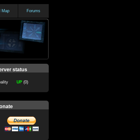
d Map
Forums
erver status
ality
UP
(0)
onate