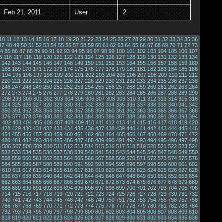
Feb 21, 2011
User
2
10
11
12
13
14
15
16
17
18
19
20
21
22
23
24
25
26
27
28
29
30
31
32
33
34
35
36
47
48
49
50
51
52
53
54
55
56
57
58
59
60
61
62
63
64
65
66
67
68
69
70
71
72
73
4
85
86
87
88
89
90
91
92
93
94
95
96
97
98
99
100
101
102
103
104
105
106
107
5
116
117
118
119
120
121
122
123
124
125
126
127
128
129
130
131
132
133
134
142
143
144
145
146
147
148
149
150
151
152
153
154
155
156
157
158
159
160
168
169
170
171
172
173
174
175
176
177
178
179
180
181
182
183
184
185
186
3
194
195
196
197
198
199
200
201
202
203
204
205
206
207
208
209
210
211
212
220
221
222
223
224
225
226
227
228
229
230
231
232
233
234
235
236
237
238
246
247
248
249
250
251
252
253
254
255
256
257
258
259
260
261
262
263
264
272
273
274
275
276
277
278
279
280
281
282
283
284
285
286
287
288
289
290
7
298
299
300
301
302
303
304
305
306
307
308
309
310
311
312
313
314
315
316
324
325
326
327
328
329
330
331
332
333
334
335
336
337
338
339
340
341
342
350
351
352
353
354
355
356
357
358
359
360
361
362
363
364
365
366
367
368
376
377
378
379
380
381
382
383
384
385
386
387
388
389
390
391
392
393
394
1
402
403
404
405
406
407
408
409
410
411
412
413
414
415
416
417
418
419
420
428
429
430
431
432
433
434
435
436
437
438
439
440
441
442
443
444
445
446
454
455
456
457
458
459
460
461
462
463
464
465
466
467
468
469
470
471
472
480
481
482
483
484
485
486
487
488
489
490
491
492
493
494
495
496
497
498
5
506
507
508
509
510
511
512
513
514
515
516
517
518
519
520
521
522
523
524
532
533
534
535
536
537
538
539
540
541
542
543
544
545
546
547
548
549
550
558
559
560
561
562
563
564
565
566
567
568
569
570
571
572
573
574
575
576
584
585
586
587
588
589
590
591
592
593
594
595
596
597
598
599
600
601
602
9
610
611
612
613
614
615
616
617
618
619
620
621
622
623
624
625
626
627
628
636
637
638
639
640
641
642
643
644
645
646
647
648
649
650
651
652
653
654
662
663
664
665
666
667
668
669
670
671
672
673
674
675
676
677
678
679
680
688
689
690
691
692
693
694
695
696
697
698
699
700
701
702
703
704
705
706
714
715
716
717
718
719
720
721
722
723
724
725
726
727
728
729
730
731
732
740
741
742
743
744
745
746
747
748
749
750
751
752
753
754
755
756
757
758
766
767
768
769
770
771
772
773
774
775
776
777
778
779
780
781
782
783
784
792
793
794
795
796
797
798
799
800
801
802
803
804
805
806
807
808
809
810
818
819
820
821
822
823
824
825
826
827
828
829
830
831
832
833
834
835
836