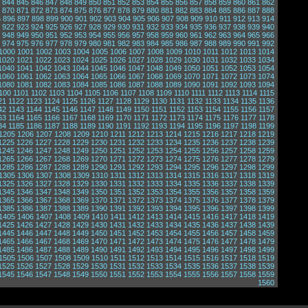
844
845
846
847
848
849
850
851
852
853
854
855
856
857
858
859
860
861
862
870
871
872
873
874
875
876
877
878
879
880
881
882
883
884
885
886
887
888
5
896
897
898
899
900
901
902
903
904
905
906
907
908
909
910
911
912
913
914
922
923
924
925
926
927
928
929
930
931
932
933
934
935
936
937
938
939
940
948
949
950
951
952
953
954
955
956
957
958
959
960
961
962
963
964
965
966
974
975
976
977
978
979
980
981
982
983
984
985
986
987
988
989
990
991
992
1000
1001
1002
1003
1004
1005
1006
1007
1008
1009
1010
1011
1012
1013
1014
1020
1021
1022
1023
1024
1025
1026
1027
1028
1029
1030
1031
1032
1033
1034
1040
1041
1042
1043
1044
1045
1046
1047
1048
1049
1050
1051
1052
1053
1054
1060
1061
1062
1063
1064
1065
1066
1067
1068
1069
1070
1071
1072
1073
1074
1080
1081
1082
1083
1084
1085
1086
1087
1088
1089
1090
1091
1092
1093
1094
100
1101
1102
1103
1104
1105
1106
1107
1108
1109
1110
1111
1112
1113
1114
1115
21
1122
1123
1124
1125
1126
1127
1128
1129
1130
1131
1132
1133
1134
1135
1136
42
1143
1144
1145
1146
1147
1148
1149
1150
1151
1152
1153
1154
1155
1156
1157
63
1164
1165
1166
1167
1168
1169
1170
1171
1172
1173
1174
1175
1176
1177
1178
84
1185
1186
1187
1188
1189
1190
1191
1192
1193
1194
1195
1196
1197
1198
1199
1205
1206
1207
1208
1209
1210
1211
1212
1213
1214
1215
1216
1217
1218
1219
1225
1226
1227
1228
1229
1230
1231
1232
1233
1234
1235
1236
1237
1238
1239
1245
1246
1247
1248
1249
1250
1251
1252
1253
1254
1255
1256
1257
1258
1259
1265
1266
1267
1268
1269
1270
1271
1272
1273
1274
1275
1276
1277
1278
1279
1285
1286
1287
1288
1289
1290
1291
1292
1293
1294
1295
1296
1297
1298
1299
1305
1306
1307
1308
1309
1310
1311
1312
1313
1314
1315
1316
1317
1318
1319
1325
1326
1327
1328
1329
1330
1331
1332
1333
1334
1335
1336
1337
1338
1339
1345
1346
1347
1348
1349
1350
1351
1352
1353
1354
1355
1356
1357
1358
1359
1365
1366
1367
1368
1369
1370
1371
1372
1373
1374
1375
1376
1377
1378
1379
1385
1386
1387
1388
1389
1390
1391
1392
1393
1394
1395
1396
1397
1398
1399
1405
1406
1407
1408
1409
1410
1411
1412
1413
1414
1415
1416
1417
1418
1419
1425
1426
1427
1428
1429
1430
1431
1432
1433
1434
1435
1436
1437
1438
1439
1445
1446
1447
1448
1449
1450
1451
1452
1453
1454
1455
1456
1457
1458
1459
1465
1466
1467
1468
1469
1470
1471
1472
1473
1474
1475
1476
1477
1478
1479
1485
1486
1487
1488
1489
1490
1491
1492
1493
1494
1495
1496
1497
1498
1499
1505
1506
1507
1508
1509
1510
1511
1512
1513
1514
1515
1516
1517
1518
1519
1525
1526
1527
1528
1529
1530
1531
1532
1533
1534
1535
1536
1537
1538
1539
1545
1546
1547
1548
1549
1550
1551
1552
1553
1554
1555
1556
1557
1558
1559
1560