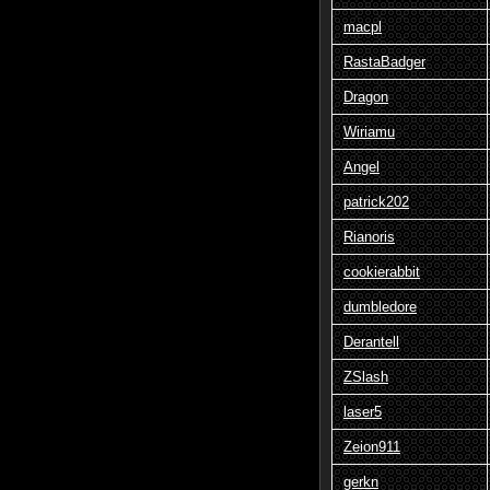
macpl
RastaBadger
Dragon
Wiriamu
Angel
patrick202
Rianoris
cookierabbit
dumbledore
Derantell
ZSlash
laser5
Zeion911
gerkn