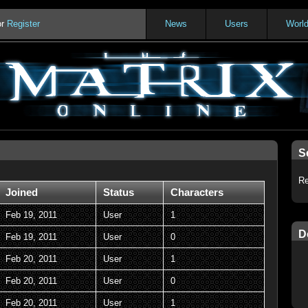
or
Register
News
Users
Worl
S
Re
Joined
Status
Characters
Feb 19, 2011
User
1
D
Feb 19, 2011
User
0
Feb 20, 2011
User
1
Feb 20, 2011
User
0
Feb 20, 2011
User
1