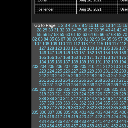
EoNs
Aug 16, 2021
User
jpsilencer
Aug 16, 2021
User
Go to Page:
1
2
3
4
5
6
7
8
9
10
11
12
13
14
15
16
28
29
30
31
32
33
34
35
36
37
38
39
40
41
42
43
55
56
57
58
59
60
61
62
63
64
65
66
67
68
69
70
82
83
84
85
86
87
88
89
90
91
92
93
94
95
96
97
9
107
108
109
110
111
112
113
114
115
116
117
118
127
128
129
130
131
132
133
134
135
136
137
146
147
148
149
150
151
152
153
154
155
156
165
166
167
168
169
170
171
172
173
174
175
184
185
186
187
188
189
190
191
192
193
194
203
204
205
206
207
208
209
210
211
212
213
214
223
224
225
226
227
228
229
230
231
232
233
242
243
244
245
246
247
248
249
250
251
252
261
262
263
264
265
266
267
268
269
270
271
280
281
282
283
284
285
286
287
288
289
290
299
300
301
302
303
304
305
306
307
308
309
310
319
320
321
322
323
324
325
326
327
328
329
338
339
340
341
342
343
344
345
346
347
348
357
358
359
360
361
362
363
364
365
366
367
376
377
378
379
380
381
382
383
384
385
386
395
396
397
398
399
400
401
402
403
404
405
406
415
416
417
418
419
420
421
422
423
424
425
434
435
436
437
438
439
440
441
442
443
444
453
454
455
456
457
458
459
460
461
462
463