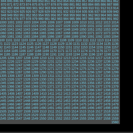
844
845
846
847
848
849
850
851
852
853
854
855
856
857
858
859
860
861
862
870
871
872
873
874
875
876
877
878
879
880
881
882
883
884
885
886
887
888
5
896
897
898
899
900
901
902
903
904
905
906
907
908
909
910
911
912
913
914
922
923
924
925
926
927
928
929
930
931
932
933
934
935
936
937
938
939
940
948
949
950
951
952
953
954
955
956
957
958
959
960
961
962
963
964
965
966
974
975
976
977
978
979
980
981
982
983
984
985
986
987
988
989
990
991
992
1000
1001
1002
1003
1004
1005
1006
1007
1008
1009
1010
1011
1012
1013
1014
1020
1021
1022
1023
1024
1025
1026
1027
1028
1029
1030
1031
1032
1033
1034
1040
1041
1042
1043
1044
1045
1046
1047
1048
1049
1050
1051
1052
1053
1054
1060
1061
1062
1063
1064
1065
1066
1067
1068
1069
1070
1071
1072
1073
1074
1080
1081
1082
1083
1084
1085
1086
1087
1088
1089
1090
1091
1092
1093
1094
100
1101
1102
1103
1104
1105
1106
1107
1108
1109
1110
1111
1112
1113
1114
1115
21
1122
1123
1124
1125
1126
1127
1128
1129
1130
1131
1132
1133
1134
1135
1136
42
1143
1144
1145
1146
1147
1148
1149
1150
1151
1152
1153
1154
1155
1156
1157
63
1164
1165
1166
1167
1168
1169
1170
1171
1172
1173
1174
1175
1176
1177
1178
84
1185
1186
1187
1188
1189
1190
1191
1192
1193
1194
1195
1196
1197
1198
1199
1205
1206
1207
1208
1209
1210
1211
1212
1213
1214
1215
1216
1217
1218
1219
1225
1226
1227
1228
1229
1230
1231
1232
1233
1234
1235
1236
1237
1238
1239
1245
1246
1247
1248
1249
1250
1251
1252
1253
1254
1255
1256
1257
1258
1259
1265
1266
1267
1268
1269
1270
1271
1272
1273
1274
1275
1276
1277
1278
1279
1285
1286
1287
1288
1289
1290
1291
1292
1293
1294
1295
1296
1297
1298
1299
1305
1306
1307
1308
1309
1310
1311
1312
1313
1314
1315
1316
1317
1318
1319
1325
1326
1327
1328
1329
1330
1331
1332
1333
1334
1335
1336
1337
1338
1339
1345
1346
1347
1348
1349
1350
1351
1352
1353
1354
1355
1356
1357
1358
1359
1365
1366
1367
1368
1369
1370
1371
1372
1373
1374
1375
1376
1377
1378
1379
1385
1386
1387
1388
1389
1390
1391
1392
1393
1394
1395
1396
1397
1398
1399
1405
1406
1407
1408
1409
1410
1411
1412
1413
1414
1415
1416
1417
1418
1419
1425
1426
1427
1428
1429
1430
1431
1432
1433
1434
1435
1436
1437
1438
1439
1445
1446
1447
1448
1449
1450
1451
1452
1453
1454
1455
1456
1457
1458
1459
1465
1466
1467
1468
1469
1470
1471
1472
1473
1474
1475
1476
1477
1478
1479
1485
1486
1487
1488
1489
1490
1491
1492
1493
1494
1495
1496
1497
1498
1499
1505
1506
1507
1508
1509
1510
1511
1512
1513
1514
1515
1516
1517
1518
1519
1525
1526
1527
1528
1529
1530
1531
1532
1533
1534
1535
1536
1537
1538
1539
1545
1546
1547
1548
1549
1550
1551
1552
1553
1554
1555
1556
1557
1558
1559
1560