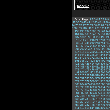
maccnic
Go to Page:
1
2
3
4
5
6
7
8
9
37
38
39
40
41
42
43
44
45
46
74
75
76
77
78
79
80
81
82
83
8
108
109
110
111
112
113
114
11
135
136
137
138
139
140
141
161
162
163
164
165
166
167
187
188
189
190
191
192
19
213
214
215
216
217
218
219
239
240
241
242
243
244
245
265
266
267
268
269
270
271
291
292
293
294
295
296
29
317
318
319
320
321
322
323
343
344
345
346
347
348
349
369
370
371
372
373
374
375
395
396
397
398
399
400
40
421
422
423
424
425
426
427
447
448
449
450
451
452
453
473
474
475
476
477
478
479
499
500
501
502
503
504
50
525
526
527
528
529
530
531
551
552
553
554
555
556
557
577
578
579
580
581
582
583
603
604
605
606
607
608
60
629
630
631
632
633
634
635
655
656
657
658
659
660
661
681
682
683
684
685
686
687
707
708
709
710
711
712
713
733
734
735
736
737
738
739
759
760
761
762
763
764
765
785
786
787
788
789
790
791
811
812
813
814
815
816
817