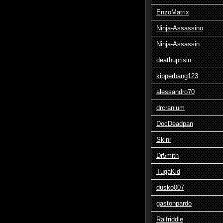
EnzoMatrix
Ninja-Assassino
Ninja-Assassin
deathuprisin
kipperbang123
alessandro70
drcranium
DocDeadpan
Skinr
Dr5mith
TugaKid
dusko007
gastonpardo
Ralfriddle