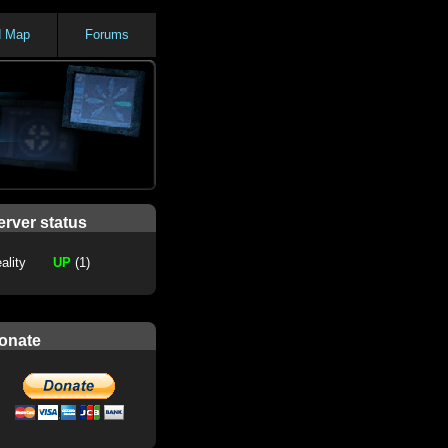
d Map
Forums
erver status
ality
UP
(1)
onate