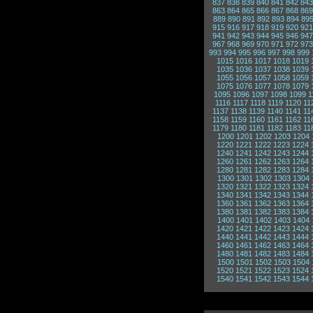
837
838
839
840
841
842
843
863
864
865
866
867
868
869
889
890
891
892
893
894
89
915
916
917
918
919
920
921
941
942
943
944
945
946
947
967
968
969
970
971
972
973
993
994
995
996
997
998
999
1015
1016
1017
1018
1019
1035
1036
1037
1038
1039
1055
1056
1057
1058
1059
1075
1076
1077
1078
1079
1095
1096
1097
1098
1099
1
1116
1117
1118
1119
1120
11
1137
1138
1139
1140
1141
11
1158
1159
1160
1161
1162
11
1179
1180
1181
1182
1183
11
1200
1201
1202
1203
1204
1220
1221
1222
1223
1224
1240
1241
1242
1243
1244
1260
1261
1262
1263
1264
1280
1281
1282
1283
1284
1300
1301
1302
1303
1304
1320
1321
1322
1323
1324
1340
1341
1342
1343
1344
1360
1361
1362
1363
1364
1380
1381
1382
1383
1384
1400
1401
1402
1403
1404
1420
1421
1422
1423
1424
1440
1441
1442
1443
1444
1460
1461
1462
1463
1464
1480
1481
1482
1483
1484
1500
1501
1502
1503
1504
1520
1521
1522
1523
1524
1540
1541
1542
1543
1544