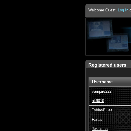
Welcome Guest,
Log In
Registered users
Username
vampire222
ak9010
TobiasBlues
Farlas
Jwickson