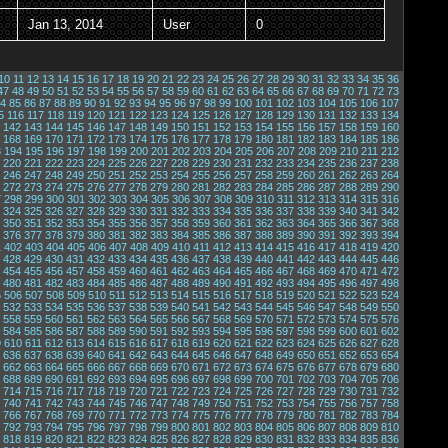
Jan 13, 2014
User
0
10
11
12
13
14
15
16
17
18
19
20
21
22
23
24
25
26
27
28
29
30
31
32
33
34
35
36
47
48
49
50
51
52
53
54
55
56
57
58
59
60
61
62
63
64
65
66
67
68
69
70
71
72
73
4
85
86
87
88
89
90
91
92
93
94
95
96
97
98
99
100
101
102
103
104
105
106
107
5
116
117
118
119
120
121
122
123
124
125
126
127
128
129
130
131
132
133
134
142
143
144
145
146
147
148
149
150
151
152
153
154
155
156
157
158
159
160
168
169
170
171
172
173
174
175
176
177
178
179
180
181
182
183
184
185
186
3
194
195
196
197
198
199
200
201
202
203
204
205
206
207
208
209
210
211
212
220
221
222
223
224
225
226
227
228
229
230
231
232
233
234
235
236
237
238
246
247
248
249
250
251
252
253
254
255
256
257
258
259
260
261
262
263
264
272
273
274
275
276
277
278
279
280
281
282
283
284
285
286
287
288
289
290
7
298
299
300
301
302
303
304
305
306
307
308
309
310
311
312
313
314
315
316
324
325
326
327
328
329
330
331
332
333
334
335
336
337
338
339
340
341
342
350
351
352
353
354
355
356
357
358
359
360
361
362
363
364
365
366
367
368
376
377
378
379
380
381
382
383
384
385
386
387
388
389
390
391
392
393
394
1
402
403
404
405
406
407
408
409
410
411
412
413
414
415
416
417
418
419
420
428
429
430
431
432
433
434
435
436
437
438
439
440
441
442
443
444
445
446
454
455
456
457
458
459
460
461
462
463
464
465
466
467
468
469
470
471
472
480
481
482
483
484
485
486
487
488
489
490
491
492
493
494
495
496
497
498
5
506
507
508
509
510
511
512
513
514
515
516
517
518
519
520
521
522
523
524
532
533
534
535
536
537
538
539
540
541
542
543
544
545
546
547
548
549
550
558
559
560
561
562
563
564
565
566
567
568
569
570
571
572
573
574
575
576
584
585
586
587
588
589
590
591
592
593
594
595
596
597
598
599
600
601
602
9
610
611
612
613
614
615
616
617
618
619
620
621
622
623
624
625
626
627
628
636
637
638
639
640
641
642
643
644
645
646
647
648
649
650
651
652
653
654
662
663
664
665
666
667
668
669
670
671
672
673
674
675
676
677
678
679
680
688
689
690
691
692
693
694
695
696
697
698
699
700
701
702
703
704
705
706
714
715
716
717
718
719
720
721
722
723
724
725
726
727
728
729
730
731
732
740
741
742
743
744
745
746
747
748
749
750
751
752
753
754
755
756
757
758
766
767
768
769
770
771
772
773
774
775
776
777
778
779
780
781
782
783
784
792
793
794
795
796
797
798
799
800
801
802
803
804
805
806
807
808
809
810
818
819
820
821
822
823
824
825
826
827
828
829
830
831
832
833
834
835
836