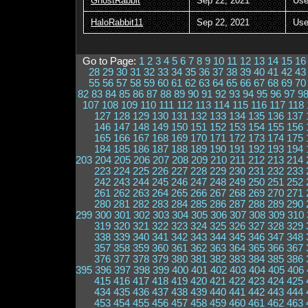
GhostRabbit
Sep 22, 2021
Use
HaloRabbit11
Sep 22, 2021
Use
Go to Page:
1
2
3
4
5
6
7
8
9
10
11
12
13
14
15
16
28
29
30
31
32
33
34
35
36
37
38
39
40
41
42
43
55
56
57
58
59
60
61
62
63
64
65
66
67
68
69
70
82
83
84
85
86
87
88
89
90
91
92
93
94
95
96
97
9
107
108
109
110
111
112
113
114
115
116
117
118
127
128
129
130
131
132
133
134
135
136
137
146
147
148
149
150
151
152
153
154
155
156
165
166
167
168
169
170
171
172
173
174
175
184
185
186
187
188
189
190
191
192
193
194
203
204
205
206
207
208
209
210
211
212
213
214
223
224
225
226
227
228
229
230
231
232
233
242
243
244
245
246
247
248
249
250
251
252
261
262
263
264
265
266
267
268
269
270
271
280
281
282
283
284
285
286
287
288
289
290
299
300
301
302
303
304
305
306
307
308
309
310
319
320
321
322
323
324
325
326
327
328
329
338
339
340
341
342
343
344
345
346
347
348
357
358
359
360
361
362
363
364
365
366
367
376
377
378
379
380
381
382
383
384
385
386
395
396
397
398
399
400
401
402
403
404
405
406
415
416
417
418
419
420
421
422
423
424
425
434
435
436
437
438
439
440
441
442
443
444
453
454
455
456
457
458
459
460
461
462
463