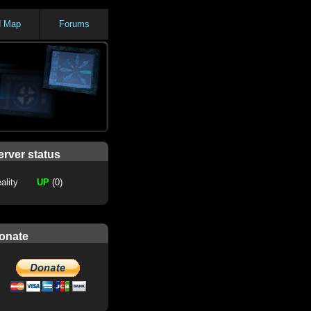
d Map
Forums
erver status
ality
UP
(0)
onate