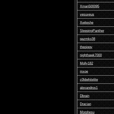
Xman500095
vesuveus
Xwiteshe
SleepingPanther
qazmko38
thepiggy
nighthawk7000
Molly182
mxoe
c0ldwhitelite
alexandros1
Dbrain
Dracian
Morphesu