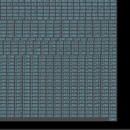
844
845
846
847
848
849
850
851
852
853
854
855
856
857
858
859
860
861
862
870
871
872
873
874
875
876
877
878
879
880
881
882
883
884
885
886
887
888
5
896
897
898
899
900
901
902
903
904
905
906
907
908
909
910
911
912
913
914
922
923
924
925
926
927
928
929
930
931
932
933
934
935
936
937
938
939
940
948
949
950
951
952
953
954
955
956
957
958
959
960
961
962
963
964
965
966
974
975
976
977
978
979
980
981
982
983
984
985
986
987
988
989
990
991
992
1000
1001
1002
1003
1004
1005
1006
1007
1008
1009
1010
1011
1012
1013
1014
1020
1021
1022
1023
1024
1025
1026
1027
1028
1029
1030
1031
1032
1033
1034
1040
1041
1042
1043
1044
1045
1046
1047
1048
1049
1050
1051
1052
1053
1054
1060
1061
1062
1063
1064
1065
1066
1067
1068
1069
1070
1071
1072
1073
1074
1080
1081
1082
1083
1084
1085
1086
1087
1088
1089
1090
1091
1092
1093
1094
100
1101
1102
1103
1104
1105
1106
1107
1108
1109
1110
1111
1112
1113
1114
1115
21
1122
1123
1124
1125
1126
1127
1128
1129
1130
1131
1132
1133
1134
1135
1136
42
1143
1144
1145
1146
1147
1148
1149
1150
1151
1152
1153
1154
1155
1156
1157
63
1164
1165
1166
1167
1168
1169
1170
1171
1172
1173
1174
1175
1176
1177
1178
84
1185
1186
1187
1188
1189
1190
1191
1192
1193
1194
1195
1196
1197
1198
1199
1205
1206
1207
1208
1209
1210
1211
1212
1213
1214
1215
1216
1217
1218
1219
1225
1226
1227
1228
1229
1230
1231
1232
1233
1234
1235
1236
1237
1238
1239
1245
1246
1247
1248
1249
1250
1251
1252
1253
1254
1255
1256
1257
1258
1259
1265
1266
1267
1268
1269
1270
1271
1272
1273
1274
1275
1276
1277
1278
1279
1285
1286
1287
1288
1289
1290
1291
1292
1293
1294
1295
1296
1297
1298
1299
1305
1306
1307
1308
1309
1310
1311
1312
1313
1314
1315
1316
1317
1318
1319
1325
1326
1327
1328
1329
1330
1331
1332
1333
1334
1335
1336
1337
1338
1339
1345
1346
1347
1348
1349
1350
1351
1352
1353
1354
1355
1356
1357
1358
1359
1365
1366
1367
1368
1369
1370
1371
1372
1373
1374
1375
1376
1377
1378
1379
1385
1386
1387
1388
1389
1390
1391
1392
1393
1394
1395
1396
1397
1398
1399
1405
1406
1407
1408
1409
1410
1411
1412
1413
1414
1415
1416
1417
1418
1419
1425
1426
1427
1428
1429
1430
1431
1432
1433
1434
1435
1436
1437
1438
1439
1445
1446
1447
1448
1449
1450
1451
1452
1453
1454
1455
1456
1457
1458
1459
1465
1466
1467
1468
1469
1470
1471
1472
1473
1474
1475
1476
1477
1478
1479
1485
1486
1487
1488
1489
1490
1491
1492
1493
1494
1495
1496
1497
1498
1499
1505
1506
1507
1508
1509
1510
1511
1512
1513
1514
1515
1516
1517
1518
1519
1525
1526
1527
1528
1529
1530
1531
1532
1533
1534
1535
1536
1537
1538
1539
1545
1546
1547
1548
1549
1550
1551
1552
1553
1554
1555
1556
1557
1558
1559
1560