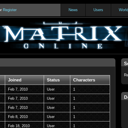
or
Register
News
Users
Worl
S
Re
Joined
Status
Characters
Feb 7, 2010
User
1
D
Feb 7, 2010
User
1
Feb 7, 2010
User
1
Feb 8, 2010
User
1
Feb 18, 2010
User
1