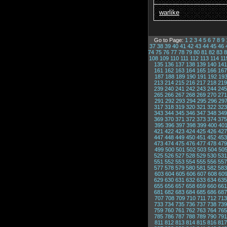
warlike
Go to Page:
1
2
3
4
5
6
7
8
9
37
38
39
40
41
42
43
44
45
46
74
75
76
77
78
79
80
81
82
83
8
108
109
110
111
112
113
114
11
135
136
137
138
139
140
141
161
162
163
164
165
166
167
187
188
189
190
191
192
19
213
214
215
216
217
218
219
239
240
241
242
243
244
245
265
266
267
268
269
270
271
291
292
293
294
295
296
29
317
318
319
320
321
322
323
343
344
345
346
347
348
349
369
370
371
372
373
374
375
395
396
397
398
399
400
40
421
422
423
424
425
426
427
447
448
449
450
451
452
453
473
474
475
476
477
478
479
499
500
501
502
503
504
50
525
526
527
528
529
530
531
551
552
553
554
555
556
557
577
578
579
580
581
582
583
603
604
605
606
607
608
60
629
630
631
632
633
634
635
655
656
657
658
659
660
661
681
682
683
684
685
686
687
707
708
709
710
711
712
713
733
734
735
736
737
738
739
759
760
761
762
763
764
765
785
786
787
788
789
790
791
811
812
813
814
815
816
817