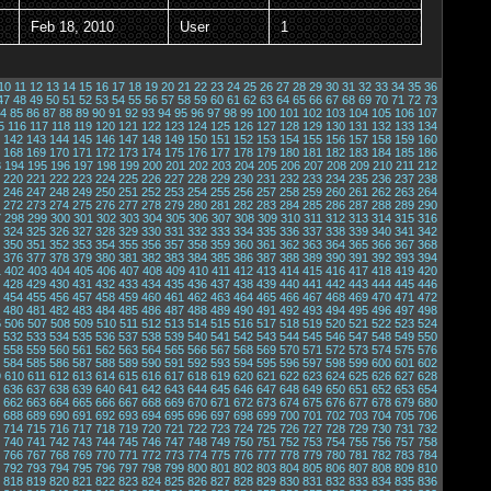
Feb 18, 2010
User
1
10
11
12
13
14
15
16
17
18
19
20
21
22
23
24
25
26
27
28
29
30
31
32
33
34
35
36
47
48
49
50
51
52
53
54
55
56
57
58
59
60
61
62
63
64
65
66
67
68
69
70
71
72
73
4
85
86
87
88
89
90
91
92
93
94
95
96
97
98
99
100
101
102
103
104
105
106
107
5
116
117
118
119
120
121
122
123
124
125
126
127
128
129
130
131
132
133
134
142
143
144
145
146
147
148
149
150
151
152
153
154
155
156
157
158
159
160
168
169
170
171
172
173
174
175
176
177
178
179
180
181
182
183
184
185
186
3
194
195
196
197
198
199
200
201
202
203
204
205
206
207
208
209
210
211
212
220
221
222
223
224
225
226
227
228
229
230
231
232
233
234
235
236
237
238
246
247
248
249
250
251
252
253
254
255
256
257
258
259
260
261
262
263
264
272
273
274
275
276
277
278
279
280
281
282
283
284
285
286
287
288
289
290
7
298
299
300
301
302
303
304
305
306
307
308
309
310
311
312
313
314
315
316
324
325
326
327
328
329
330
331
332
333
334
335
336
337
338
339
340
341
342
350
351
352
353
354
355
356
357
358
359
360
361
362
363
364
365
366
367
368
376
377
378
379
380
381
382
383
384
385
386
387
388
389
390
391
392
393
394
1
402
403
404
405
406
407
408
409
410
411
412
413
414
415
416
417
418
419
420
428
429
430
431
432
433
434
435
436
437
438
439
440
441
442
443
444
445
446
454
455
456
457
458
459
460
461
462
463
464
465
466
467
468
469
470
471
472
480
481
482
483
484
485
486
487
488
489
490
491
492
493
494
495
496
497
498
5
506
507
508
509
510
511
512
513
514
515
516
517
518
519
520
521
522
523
524
532
533
534
535
536
537
538
539
540
541
542
543
544
545
546
547
548
549
550
558
559
560
561
562
563
564
565
566
567
568
569
570
571
572
573
574
575
576
584
585
586
587
588
589
590
591
592
593
594
595
596
597
598
599
600
601
602
9
610
611
612
613
614
615
616
617
618
619
620
621
622
623
624
625
626
627
628
636
637
638
639
640
641
642
643
644
645
646
647
648
649
650
651
652
653
654
662
663
664
665
666
667
668
669
670
671
672
673
674
675
676
677
678
679
680
688
689
690
691
692
693
694
695
696
697
698
699
700
701
702
703
704
705
706
714
715
716
717
718
719
720
721
722
723
724
725
726
727
728
729
730
731
732
740
741
742
743
744
745
746
747
748
749
750
751
752
753
754
755
756
757
758
766
767
768
769
770
771
772
773
774
775
776
777
778
779
780
781
782
783
784
792
793
794
795
796
797
798
799
800
801
802
803
804
805
806
807
808
809
810
818
819
820
821
822
823
824
825
826
827
828
829
830
831
832
833
834
835
836