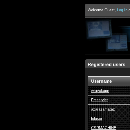
Welcome Guest,
Log In
Registered users
Username
wrayckage
Freestyler
azarazamataz
loluser
CSRMACHINE