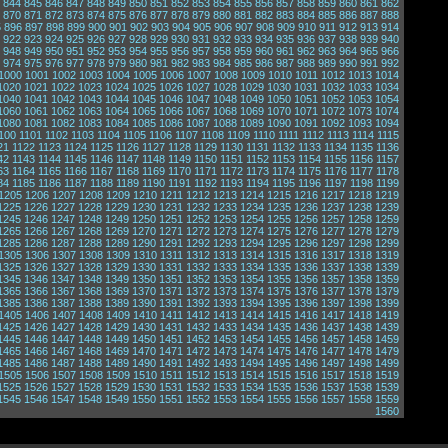
844
845
846
847
848
849
850
851
852
853
854
855
856
857
858
859
860
861
862
870
871
872
873
874
875
876
877
878
879
880
881
882
883
884
885
886
887
888
5
896
897
898
899
900
901
902
903
904
905
906
907
908
909
910
911
912
913
914
922
923
924
925
926
927
928
929
930
931
932
933
934
935
936
937
938
939
940
948
949
950
951
952
953
954
955
956
957
958
959
960
961
962
963
964
965
966
974
975
976
977
978
979
980
981
982
983
984
985
986
987
988
989
990
991
992
1000
1001
1002
1003
1004
1005
1006
1007
1008
1009
1010
1011
1012
1013
1014
1020
1021
1022
1023
1024
1025
1026
1027
1028
1029
1030
1031
1032
1033
1034
1040
1041
1042
1043
1044
1045
1046
1047
1048
1049
1050
1051
1052
1053
1054
1060
1061
1062
1063
1064
1065
1066
1067
1068
1069
1070
1071
1072
1073
1074
1080
1081
1082
1083
1084
1085
1086
1087
1088
1089
1090
1091
1092
1093
1094
100
1101
1102
1103
1104
1105
1106
1107
1108
1109
1110
1111
1112
1113
1114
1115
21
1122
1123
1124
1125
1126
1127
1128
1129
1130
1131
1132
1133
1134
1135
1136
42
1143
1144
1145
1146
1147
1148
1149
1150
1151
1152
1153
1154
1155
1156
1157
63
1164
1165
1166
1167
1168
1169
1170
1171
1172
1173
1174
1175
1176
1177
1178
84
1185
1186
1187
1188
1189
1190
1191
1192
1193
1194
1195
1196
1197
1198
1199
1205
1206
1207
1208
1209
1210
1211
1212
1213
1214
1215
1216
1217
1218
1219
1225
1226
1227
1228
1229
1230
1231
1232
1233
1234
1235
1236
1237
1238
1239
1245
1246
1247
1248
1249
1250
1251
1252
1253
1254
1255
1256
1257
1258
1259
1265
1266
1267
1268
1269
1270
1271
1272
1273
1274
1275
1276
1277
1278
1279
1285
1286
1287
1288
1289
1290
1291
1292
1293
1294
1295
1296
1297
1298
1299
1305
1306
1307
1308
1309
1310
1311
1312
1313
1314
1315
1316
1317
1318
1319
1325
1326
1327
1328
1329
1330
1331
1332
1333
1334
1335
1336
1337
1338
1339
1345
1346
1347
1348
1349
1350
1351
1352
1353
1354
1355
1356
1357
1358
1359
1365
1366
1367
1368
1369
1370
1371
1372
1373
1374
1375
1376
1377
1378
1379
1385
1386
1387
1388
1389
1390
1391
1392
1393
1394
1395
1396
1397
1398
1399
1405
1406
1407
1408
1409
1410
1411
1412
1413
1414
1415
1416
1417
1418
1419
1425
1426
1427
1428
1429
1430
1431
1432
1433
1434
1435
1436
1437
1438
1439
1445
1446
1447
1448
1449
1450
1451
1452
1453
1454
1455
1456
1457
1458
1459
1465
1466
1467
1468
1469
1470
1471
1472
1473
1474
1475
1476
1477
1478
1479
1485
1486
1487
1488
1489
1490
1491
1492
1493
1494
1495
1496
1497
1498
1499
1505
1506
1507
1508
1509
1510
1511
1512
1513
1514
1515
1516
1517
1518
1519
1525
1526
1527
1528
1529
1530
1531
1532
1533
1534
1535
1536
1537
1538
1539
1545
1546
1547
1548
1549
1550
1551
1552
1553
1554
1555
1556
1557
1558
1559
1560