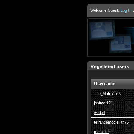
Welcome Guest,
Log In
Registered users
Username
The_Matrix9797
josimar121
wude4
terrancemcclellan75
redskule