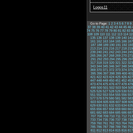
Logos11
Go to Page:
1
2
3
4
5
6
7
8
9
37
38
39
40
41
42
43
44
45
46
74
75
76
77
78
79
80
81
82
83
8
108
109
110
111
112
113
114
11
135
136
137
138
139
140
141
161
162
163
164
165
166
167
187
188
189
190
191
192
19
213
214
215
216
217
218
219
239
240
241
242
243
244
245
265
266
267
268
269
270
271
291
292
293
294
295
296
29
317
318
319
320
321
322
323
343
344
345
346
347
348
349
369
370
371
372
373
374
375
395
396
397
398
399
400
40
421
422
423
424
425
426
427
447
448
449
450
451
452
453
473
474
475
476
477
478
479
499
500
501
502
503
504
50
525
526
527
528
529
530
531
551
552
553
554
555
556
557
577
578
579
580
581
582
583
603
604
605
606
607
608
60
629
630
631
632
633
634
635
655
656
657
658
659
660
661
681
682
683
684
685
686
687
707
708
709
710
711
712
713
733
734
735
736
737
738
739
759
760
761
762
763
764
765
785
786
787
788
789
790
791
811
812
813
814
815
816
817