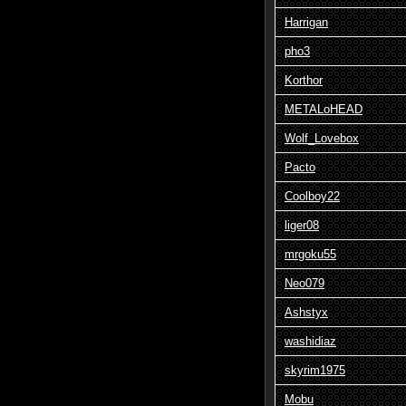
Harrigan
pho3
Korthor
METALoHEAD
Wolf_Lovebox
Pacto
Coolboy22
liger08
mrgoku55
Neo079
Ashstyx
washidiaz
skyrim1975
Mobu