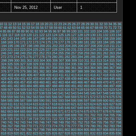
Nov 25, 2012
User
1
10
11
12
13
14
15
16
17
18
19
20
21
22
23
24
25
26
27
28
29
30
31
32
33
34
35
36
47
48
49
50
51
52
53
54
55
56
57
58
59
60
61
62
63
64
65
66
67
68
69
70
71
72
73
4
85
86
87
88
89
90
91
92
93
94
95
96
97
98
99
100
101
102
103
104
105
106
107
5
116
117
118
119
120
121
122
123
124
125
126
127
128
129
130
131
132
133
134
142
143
144
145
146
147
148
149
150
151
152
153
154
155
156
157
158
159
160
168
169
170
171
172
173
174
175
176
177
178
179
180
181
182
183
184
185
186
3
194
195
196
197
198
199
200
201
202
203
204
205
206
207
208
209
210
211
212
220
221
222
223
224
225
226
227
228
229
230
231
232
233
234
235
236
237
238
246
247
248
249
250
251
252
253
254
255
256
257
258
259
260
261
262
263
264
272
273
274
275
276
277
278
279
280
281
282
283
284
285
286
287
288
289
290
7
298
299
300
301
302
303
304
305
306
307
308
309
310
311
312
313
314
315
316
324
325
326
327
328
329
330
331
332
333
334
335
336
337
338
339
340
341
342
350
351
352
353
354
355
356
357
358
359
360
361
362
363
364
365
366
367
368
376
377
378
379
380
381
382
383
384
385
386
387
388
389
390
391
392
393
394
1
402
403
404
405
406
407
408
409
410
411
412
413
414
415
416
417
418
419
420
428
429
430
431
432
433
434
435
436
437
438
439
440
441
442
443
444
445
446
454
455
456
457
458
459
460
461
462
463
464
465
466
467
468
469
470
471
472
480
481
482
483
484
485
486
487
488
489
490
491
492
493
494
495
496
497
498
5
506
507
508
509
510
511
512
513
514
515
516
517
518
519
520
521
522
523
524
532
533
534
535
536
537
538
539
540
541
542
543
544
545
546
547
548
549
550
558
559
560
561
562
563
564
565
566
567
568
569
570
571
572
573
574
575
576
584
585
586
587
588
589
590
591
592
593
594
595
596
597
598
599
600
601
602
9
610
611
612
613
614
615
616
617
618
619
620
621
622
623
624
625
626
627
628
636
637
638
639
640
641
642
643
644
645
646
647
648
649
650
651
652
653
654
662
663
664
665
666
667
668
669
670
671
672
673
674
675
676
677
678
679
680
688
689
690
691
692
693
694
695
696
697
698
699
700
701
702
703
704
705
706
714
715
716
717
718
719
720
721
722
723
724
725
726
727
728
729
730
731
732
740
741
742
743
744
745
746
747
748
749
750
751
752
753
754
755
756
757
758
766
767
768
769
770
771
772
773
774
775
776
777
778
779
780
781
782
783
784
792
793
794
795
796
797
798
799
800
801
802
803
804
805
806
807
808
809
810
818
819
820
821
822
823
824
825
826
827
828
829
830
831
832
833
834
835
836