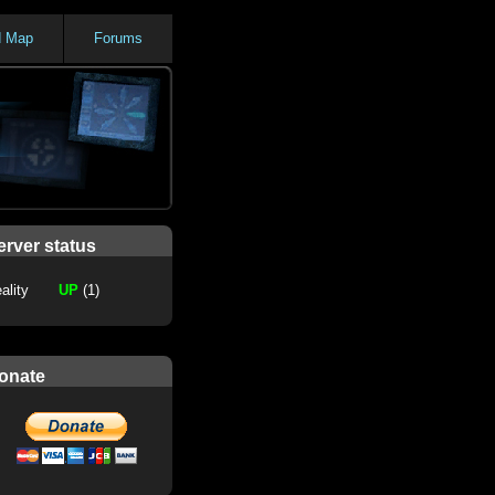
d Map
Forums
erver status
ality
UP
(1)
onate